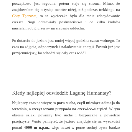
początkowo jest łagodna, potem staje się stroma. Mimo, że
znajdowałam się o tysiąc metrów niżej, niż podczas trekkingu na
Góry Tęczowe
, to ta wycieczka była dla mnie zdecydowanie
cięższa. Nogi odmawiały posłuszeństwa i co kilka kroków
musiałam robić przerwy na złapanie oddechu.
Po dotarciu do jeziora jest mniej więcej godzina czasu wolnego. To
czas na zdjęcia, odpoczynek i naładowanie energii. Powrót już jest
przyjemniejszy, bo schodzi się cały czas w dół.
Kiedy najlepiej odwiedzić Lagunę Humantay?
Najlepszy czas na wizytę to
pora sucha, czyli miesiące od maja do
września
,
a szczyt sezonu przypada na
czerwiec–sierpień
. W tym
okresie szlaki powinny być suche i bezpieczne a powietrze
przejrzyste. Warto pamiętać, że jezioro znajduje się na wysokości
ponad
4000 m n.p.m.
, więc nawet w porze suchej bywa bardzo