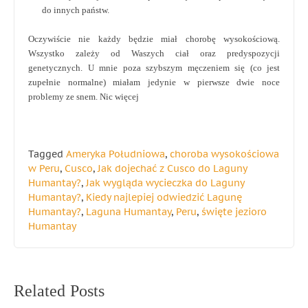
do innych państw.
Oczywiście nie każdy będzie miał chorobę wysokościową.
Wszystko zależy od Waszych ciał oraz predyspozycji
genetycznych. U mnie poza szybszym męczeniem się (co jest
zupełnie normalne) miałam jedynie w pierwsze dwie noce
problemy ze snem. Nic więcej
Tagged
Ameryka Południowa
,
choroba wysokościowa
w Peru
,
Cusco
,
Jak dojechać z Cusco do Laguny
Humantay?
,
Jak wygląda wycieczka do Laguny
Humantay?
,
Kiedy najlepiej odwiedzić Lagunę
Humantay?
,
Laguna Humantay
,
Peru
,
święte jezioro
Humantay
Nawigacja
Related Posts