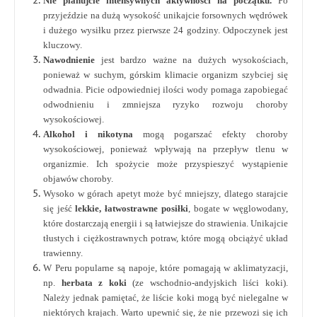
Nie planujcie intensywnych aktywności na początku.
Po
przyjeździe na dużą wysokość unikajcie forsownych wędrówek
i dużego wysiłku przez pierwsze 24 godziny. Odpoczynek jest
kluczowy.
Nawodnienie
jest bardzo ważne na dużych wysokościach,
ponieważ w suchym, górskim klimacie organizm szybciej się
odwadnia. Picie odpowiedniej ilości wody pomaga zapobiegać
odwodnieniu i zmniejsza ryzyko rozwoju choroby
wysokościowej.
Alkohol i nikotyna
mogą pogarszać efekty choroby
wysokościowej, ponieważ wpływają na przepływ tlenu w
organizmie. Ich spożycie może przyspieszyć wystąpienie
objawów choroby.
Wysoko w górach apetyt może być mniejszy, dlatego starajcie
się jeść
lekkie, łatwostrawne posiłki
, bogate w węglowodany,
które dostarczają energii i są łatwiejsze do strawienia. Unikajcie
tłustych i ciężkostrawnych potraw, które mogą obciążyć układ
trawienny.
W Peru popularne są napoje, które pomagają w aklimatyzacji,
np.
herbata z koki
(ze wschodnio-andyjskich liści koki).
Należy jednak pamiętać, że liście koki mogą być nielegalne w
niektórych krajach. Warto upewnić się, że nie przewozi się ich