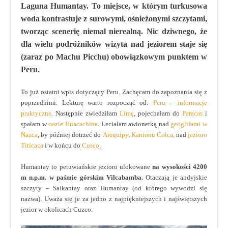
Laguna Humantay. To miejsce, w którym turkusowa
woda kontrastuje z surowymi, ośnieżonymi szczytami,
tworząc scenerię niemal nierealną. Nic dziwnego, że
dla wielu podróżników wizyta nad jeziorem staje się
(zaraz po Machu Picchu) obowiązkowym punktem w
Peru.
To już ostatni wpis dotyczący Peru. Zachęcam do zapoznania się z
poprzednimi. Lekturę warto rozpocząć od:
Peru – informacje
praktyczne
. Następnie zwiedziłam
Limę
, pojechałam do
Paracas
i
spałam w
oazie Huacachina
. Leciałam awionetką nad
geoglifami w
Nazca
, by później dotrzeć do
Arequipy
,
Kanionu Colca,
nad
jezioro
Titicaca
i w końcu do
Cusco
.
Humantay to peruwiańskie jezioro ulokowane
na wysokości 4200
m n.p.m. w paśmie górskim Vilcabamba.
Otaczają je andyjskie
szczyty – Salkantay oraz Humantay (od którego wywodzi się
nazwa). Uważa się je za jedno z najpiękniejszych i najświętszych
jezior w okolicach Cuzco.