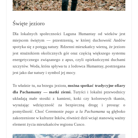
Święte jezioro
Dla lokalnych społeczności Laguna Humantay od wieków jest
miejscem świętym — przestrzenią, w której duchowość Andów
spotyka się z potęgą natury. Rdzenni mieszkańcy wierzą, że jezioro
jest strażnikiem okolicznych gór oraz częścią większego systemu
energetycznego związanego z apus, czyli opiekuńczymi duchami
szczytów. Woda, która spływa tu z lodowca Humantay, postrzegana
jest jako dar natury i symbol jej mocy.
To właśnie tu, na brzegu jeziora,
można spotkać tradycyjne ofiary
dla Pachamamy — matki ziemi.
Turyści i lokalni przewodnicy
układają małe stosiki z kamieni, koki czy kolorowych tkanin,
wyrażając wdzięczność za bezpieczną drogę i prosząc o
pomyślność. Choć Ceremonie
pago a la Pachamama
są głęboko
zakorzenione w kulturze Inków, również dziś wciąż stanowią ważny
element życia mieszkańców regionu Cusco.