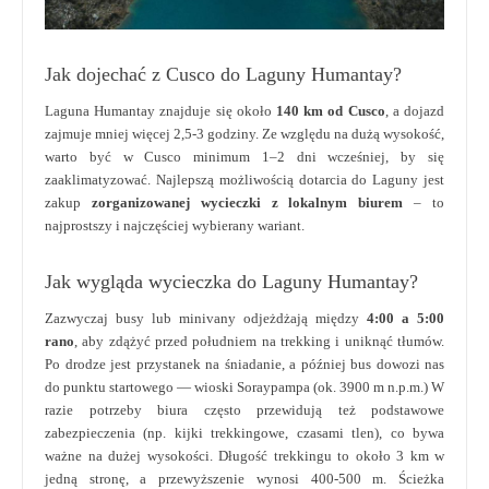
Jak dojechać z Cusco do Laguny Humantay?
Laguna Humantay znajduje się około
140 km od Cusco
, a dojazd
zajmuje mniej więcej 2,5-3 godziny. Ze względu na dużą wysokość,
warto być w Cusco minimum 1–2 dni wcześniej, by się
zaaklimatyzować. Najlepszą możliwością dotarcia do Laguny jest
zakup
zorganizowanej wycieczki z lokalnym biurem
– to
najprostszy i najczęściej wybierany wariant.
Jak wygląda wycieczka do Laguny Humantay?
Zazwyczaj busy lub minivany odjeżdżają między
4:00 a 5:00
rano
, aby zdążyć przed południem na trekking i uniknąć tłumów.
Po drodze jest przystanek na śniadanie, a później bus dowozi nas
do punktu startowego — wioski Soraypampa (ok. 3900 m n.p.m.) W
razie potrzeby biura często przewidują też podstawowe
zabezpieczenia (np. kijki trekkingowe, czasami tlen), co bywa
ważne na dużej wysokości. Długość trekkingu to około 3 km w
jedną stronę, a przewyższenie wynosi 400-500 m. Ścieżka