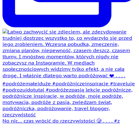
No nic… czas wrócić do rzeczywistości 🥲 . . . . #z