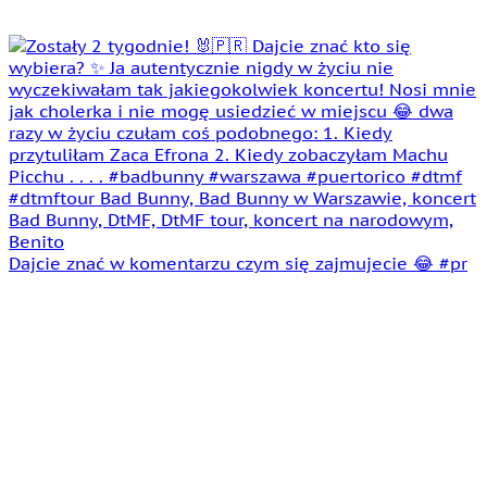
Dajcie znać w komentarzu czym się zajmujecie 😂 #pr