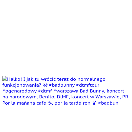
Por la mañana cafe ☕️, por la tarde ron 🍹 #badbun