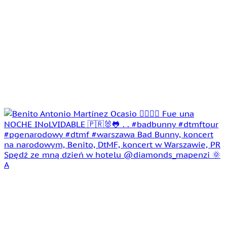
Spędź ze mną dzień w hotelu @diamonds_mapenzi 🌞
A