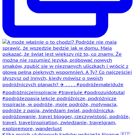
Kilka moich ulubionych kadrów wybrzeża Algarve 🇵🇹