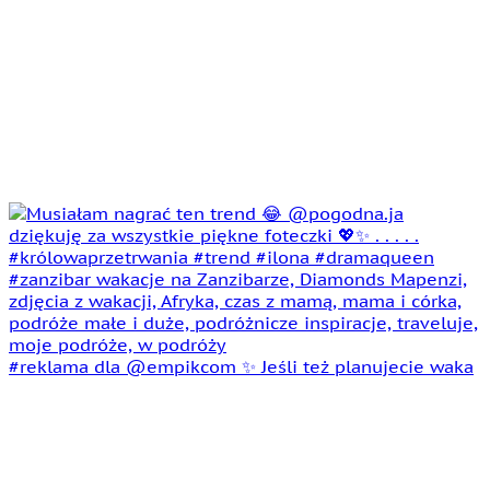
#reklama dla @empikcom ✨ Jeśli też planujecie waka