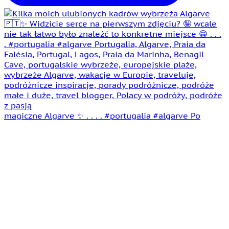
magiczne Algarve ✨ . . . . #portugalia #algarve Po