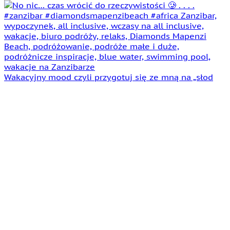
Wakacyjny mood czyli przygotuj się ze mną na „słod