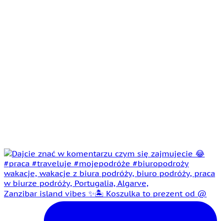
Zanzibar island vibes ✨🏝️ Koszulka to prezent od @