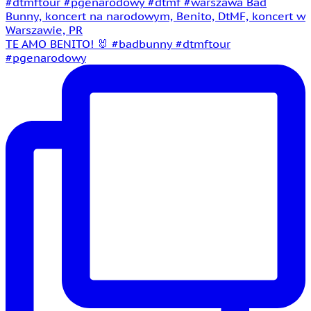
TE AMO BENITO! 🐰 #badbunny #dtmftour
#pgenarodowy