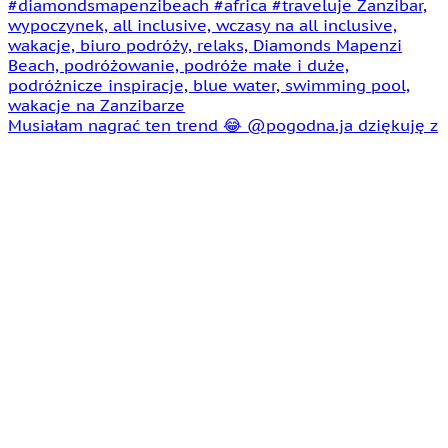
Musiałam nagrać ten trend 😂 @pogodna.ja dziękuję z