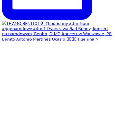
Benito Antonio Martínez Ocasio 🤵‍♂️👰‍♀️ Fue una N