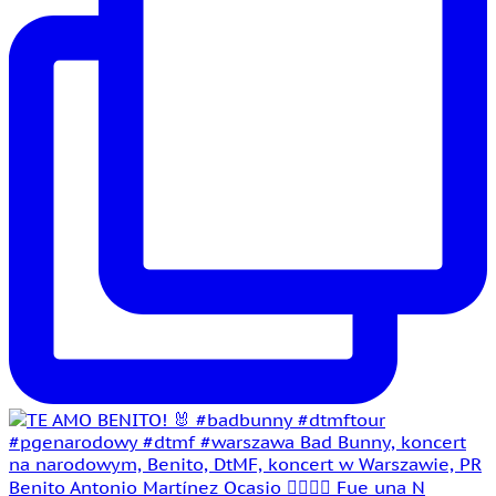
Benito Antonio Martínez Ocasio 🤵‍♂️👰‍♀️ Fue una N