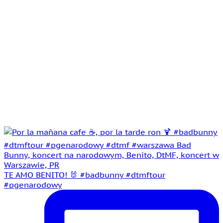
TE AMO BENITO! 🐰 #badbunny #dtmftour
#pgenarodowy