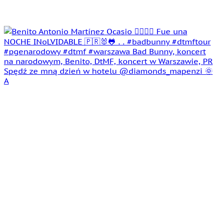
Spędź ze mną dzień w hotelu @diamonds_mapenzi 🌞
A