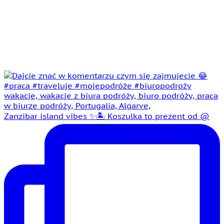
Zanzibar island vibes ✨🏝️ Koszulka to prezent od @