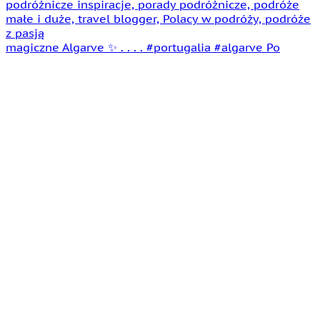
magiczne Algarve ✨ . . . . #portugalia #algarve Po