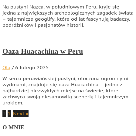
Na pustyni Nazca, w południowym Peru, kryje się
jedna z największych archeologicznych zagadek świata
– tajemnicze geoglify, które od lat fascynują badaczy,
podróżników i pasjonatów historii.
Oaza Huacachina w Peru
Ola
/
6 lutego 2025
W sercu peruwiańskiej pustyni, otoczona ogromnymi
wydmami, znajduje się oaza Huacachina – jedno z
najbardziej niezwykłych miejsc na świecie, które
zachwyca swoją niesamowitą scenerią i tajemniczym
urokiem.
Stronicowanie
1
2
Next »
O MNIE
wpisów