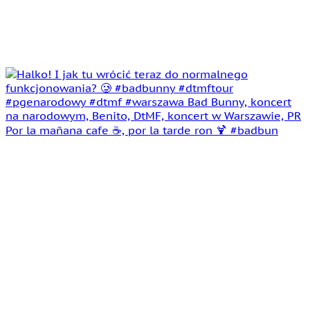
Por la mañana cafe ☕️, por la tarde ron 🍹 #badbun