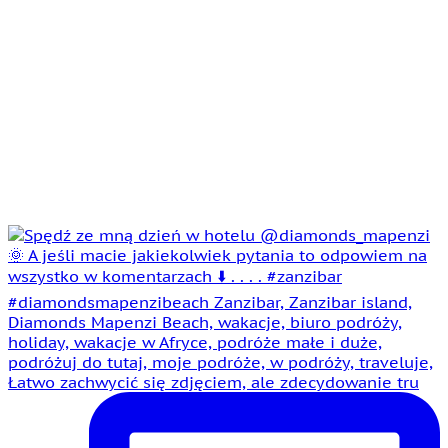
Łatwo zachwycić się zdjęciem, ale zdecydowanie tru