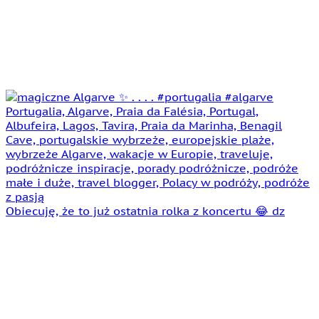
Obiecuję, że to już ostatnia rolka z koncertu 😂 dz