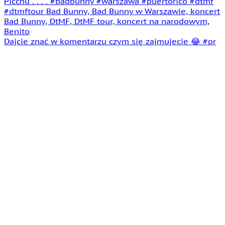
Dajcie znać w komentarzu czym się zajmujecie 😂 #pr