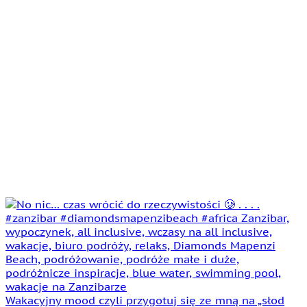
Wakacyjny mood czyli przygotuj się ze mną na „słod