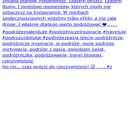
No nic… czas wrócić do rzeczywistości 🥲 . . . . #z