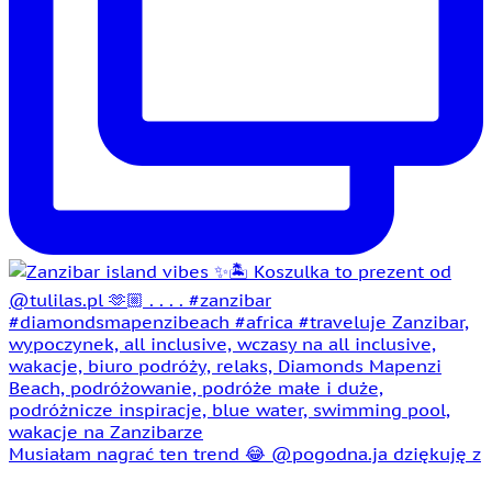
Musiałam nagrać ten trend 😂 @pogodna.ja dziękuję z