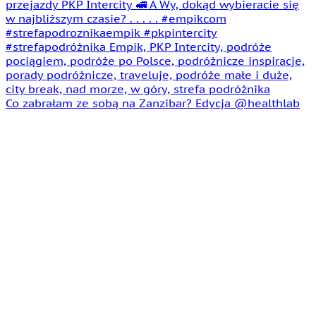
Co zabrałam ze sobą na Zanzibar? Edycja @healthlab