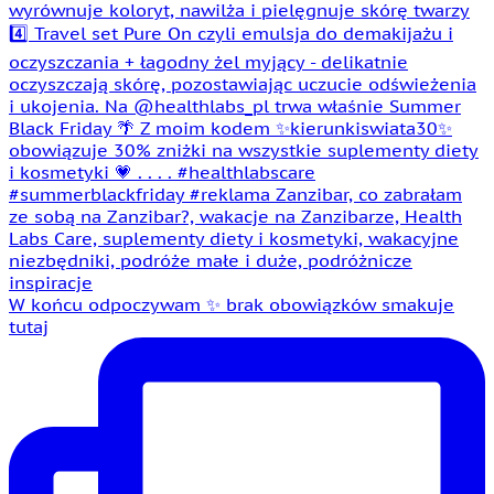
W końcu odpoczywam ✨ brak obowiązków smakuje
tutaj