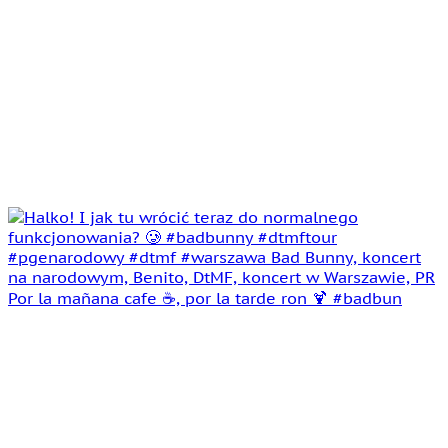
Por la mañana cafe ☕️, por la tarde ron 🍹 #badbun