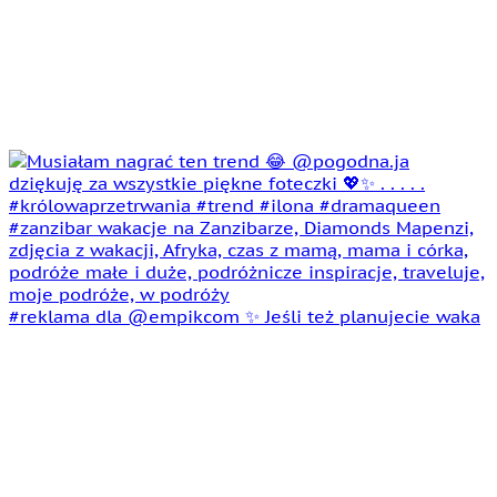
#reklama dla @empikcom ✨ Jeśli też planujecie waka