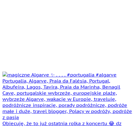
Obiecuję, że to już ostatnia rolka z koncertu 😂 dz