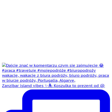
Zanzibar island vibes ✨🏝️ Koszulka to prezent od @