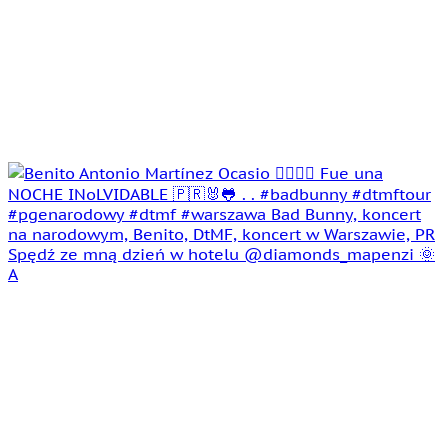
Spędź ze mną dzień w hotelu @diamonds_mapenzi 🌞
A