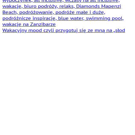
Wakacyjny mood czyli przygotuj się ze mną na „słod