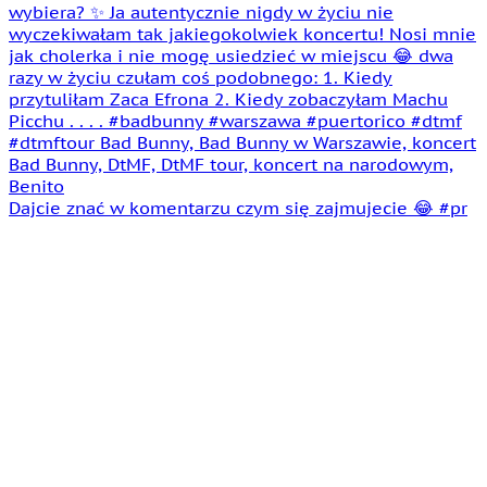
Dajcie znać w komentarzu czym się zajmujecie 😂 #pr