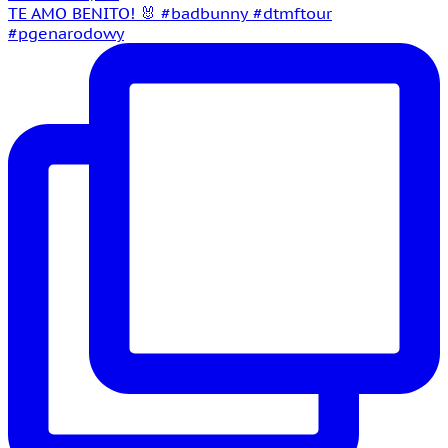
TE AMO BENITO! 🐰 #badbunny #dtmftour
#pgenarodowy