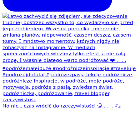
No nic… czas wrócić do rzeczywistości 🥲 . . . . #z