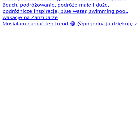
Musiałam nagrać ten trend 😂 @pogodna.ja dziękuję z