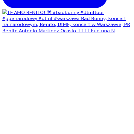
Benito Antonio Martínez Ocasio 🤵‍♂️👰‍♀️ Fue una N