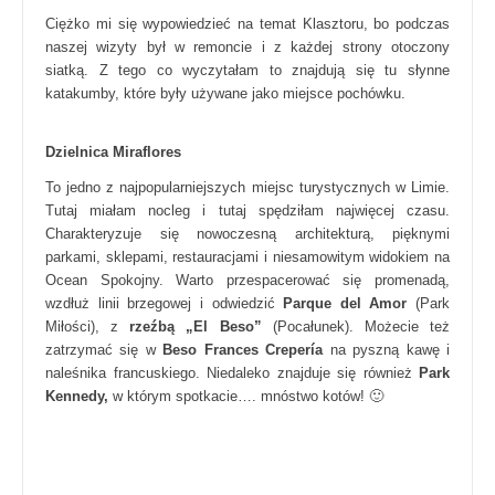
Ciężko mi się wypowiedzieć na temat Klasztoru, bo podczas
naszej wizyty był w remoncie i z każdej strony otoczony
siatką. Z tego co wyczytałam to znajdują się tu słynne
katakumby, które były używane jako miejsce pochówku.
Dzielnica Miraflores
To jedno z najpopularniejszych miejsc turystycznych w Limie.
Tutaj miałam nocleg i tutaj spędziłam najwięcej czasu.
Charakteryzuje się nowoczesną architekturą, pięknymi
parkami, sklepami, restauracjami i niesamowitym widokiem na
Ocean Spokojny. Warto przespacerować się promenadą,
wzdłuż linii brzegowej i odwiedzić
Parque del Amor
(Park
Miłości), z
rzeźbą „El Beso”
(Pocałunek). Możecie też
zatrzymać się w
Beso Frances Crepería
na pyszną kawę i
naleśnika francuskiego. Niedaleko znajduje się również
Park
Kennedy,
w którym spotkacie…. mnóstwo kotów! 🙂