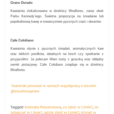
Grano Dorado
Kawiarnia zlokalizowana w dzielnicy Miraflores, zaraz obok
Parku Kennedy’iego. Świetna propozycja na śniadanie lub
popołudniową kawę w towarzystwie pysznych ciast i deserów.
Cafe Cotidiano
Kawiarnia słynie z pysznych śniadań, aromatycznych kaw
oraz lekkich posiłków, idealnych na lunch czy spotkanie z
przyjaciółmi. Ja polecam Wam tosty z gruszką oraz obłędny
sernik pistacjowy. Cafe Cotidiano znajduje się w dzielnicy
Miraflores.
*materiał powstał w ramach współpracy z biurem
@studiowypraw
Tagged
Ameryka Południowa
,
co zjeść w Limie?
,
co
zobaczyć w Limie?
,
gdzie zjeść w Limie?
,
klimat w