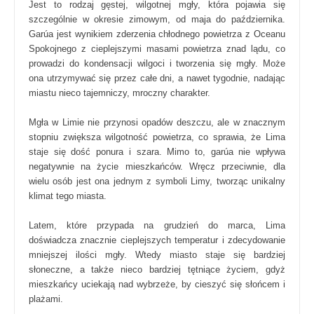
Jest to rodzaj gęstej, wilgotnej mgły, która pojawia się
szczególnie w okresie zimowym, od maja do października.
Garúa jest wynikiem zderzenia chłodnego powietrza z Oceanu
Spokojnego z cieplejszymi masami powietrza znad lądu, co
prowadzi do kondensacji wilgoci i tworzenia się mgły. Może
ona utrzymywać się przez całe dni, a nawet tygodnie, nadając
miastu nieco tajemniczy, mroczny charakter.
Mgła w Limie nie przynosi opadów deszczu, ale w znacznym
stopniu zwiększa wilgotność powietrza, co sprawia, że Lima
staje się dość ponura i szara. Mimo to, garúa nie wpływa
negatywnie na życie mieszkańców. Wręcz przeciwnie, dla
wielu osób jest ona jednym z symboli Limy, tworząc unikalny
klimat tego miasta.
Latem, które przypada na grudzień do marca, Lima
doświadcza znacznie cieplejszych temperatur i zdecydowanie
mniejszej ilości mgły. Wtedy miasto staje się bardziej
słoneczne, a także nieco bardziej tętniące życiem, gdyż
mieszkańcy uciekają nad wybrzeże, by cieszyć się słońcem i
plażami.