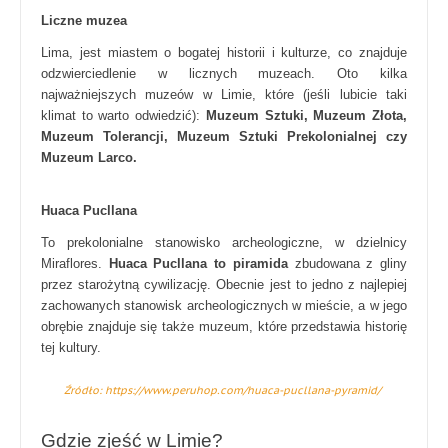
Liczne muzea
Lima, jest miastem o bogatej historii i kulturze, co znajduje
odzwierciedlenie w licznych muzeach. Oto kilka
najważniejszych muzeów w Limie, które (jeśli lubicie taki
klimat to warto odwiedzić):
Muzeum Sztuki, Muzeum Złota,
Muzeum Tolerancji, Muzeum Sztuki Prekolonialnej czy
Muzeum Larco.
Huaca Pucllana
To prekolonialne stanowisko archeologiczne, w dzielnicy
Miraflores.
Huaca Pucllana to piramida
zbudowana z gliny
przez starożytną cywilizację. Obecnie jest to jedno z najlepiej
zachowanych stanowisk archeologicznych w mieście, a w jego
obrębie znajduje się także muzeum, które przedstawia historię
tej kultury.
Źródło: https://www.peruhop.com/huaca-pucllana-pyramid/
Gdzie zjeść w Limie?