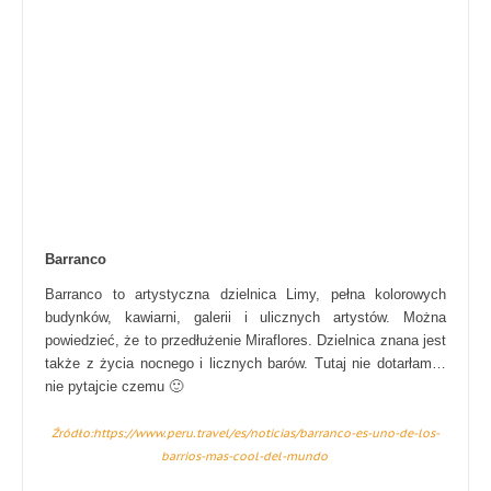
Barranco
Barranco to artystyczna dzielnica Limy, pełna kolorowych
budynków, kawiarni, galerii i ulicznych artystów. Można
powiedzieć, że to przedłużenie Miraflores. Dzielnica znana jest
także z życia nocnego i licznych barów. Tutaj nie dotarłam…
nie pytajcie czemu 🙂
Źródło:https://www.peru.travel/es/noticias/barranco-es-uno-de-los-
barrios-mas-cool-del-mundo