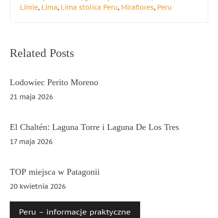
Limie
,
Lima
,
Lima stolica Peru
,
Miraflores
,
Peru
Nawigacja
Related Posts
wpisu
Lodowiec Perito Moreno
21 maja 2026
El Chaltén: Laguna Torre i Laguna De Los Tres
17 maja 2026
TOP miejsca w Patagonii
20 kwietnia 2026
Peru – informacje praktyczne