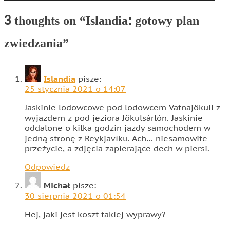
wpisu
3 thoughts on “
Islandia: gotowy plan
zwiedzania
”
Islandia
pisze:
25 stycznia 2021 o 14:07
Jaskinie lodowcowe pod lodowcem Vatnajökull z
wyjazdem z pod jeziora Jökulsárlón. Jaskinie
oddalone o kilka godzin jazdy samochodem w
jedną stronę z Reykjavíku. Ach… niesamowite
przeżycie, a zdjęcia zapierające dech w piersi.
Odpowiedz
Michał
pisze:
30 sierpnia 2021 o 01:54
Hej, jaki jest koszt takiej wyprawy?