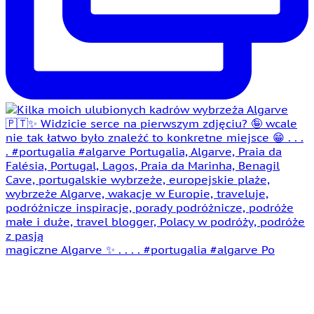
magiczne Algarve ✨ . . . . #portugalia #algarve Po