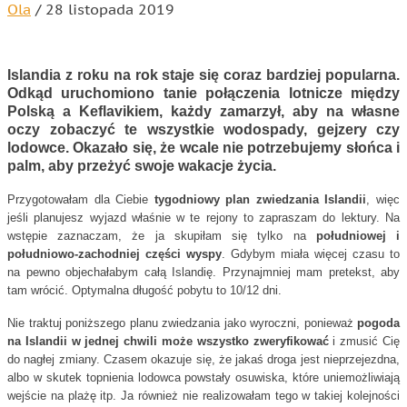
Ola
/
28 listopada 2019
Islandia z roku na rok staje się coraz bardziej popularna.
Odkąd uruchomiono tanie połączenia lotnicze między
Polską a Keflavikiem, każdy zamarzył, aby na własne
oczy zobaczyć te wszystkie wodospady, gejzery czy
lodowce. Okazało się, że wcale nie potrzebujemy słońca i
palm, aby przeżyć swoje wakacje życia.
Przygotowałam dla Ciebie
tygodniowy plan zwiedzania Islandii
, więc
jeśli planujesz wyjazd właśnie w te rejony to zapraszam do lektury. Na
wstępie zaznaczam, że ja skupiłam się tylko na
południowej i
południowo-zachodniej części wyspy
. Gdybym miała więcej czasu to
na pewno objechałabym całą Islandię. Przynajmniej mam pretekst, aby
tam wrócić. Optymalna długość pobytu to 10/12 dni.
Nie traktuj poniższego planu zwiedzania jako wyroczni, ponieważ
pogoda
na Islandii w jednej chwili może wszystko zweryfikować
i zmusić Cię
do nagłej zmiany. Czasem okazuje się, że jakaś droga jest nieprzejezdna,
albo w skutek topnienia lodowca powstały osuwiska, które uniemożliwiają
wejście na plażę itp. Ja również nie realizowałam tego w takiej kolejności