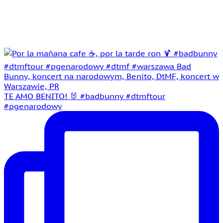
TE AMO BENITO! 🐰 #badbunny #dtmftour
#pgenarodowy