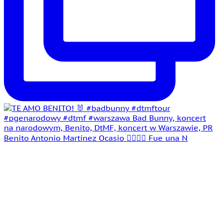
Benito Antonio Martínez Ocasio 🤵‍♂️👰‍♀️ Fue una N