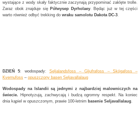
wystające z wody skały faktycznie zaczynają przypominać zaklęte trolle.
Zaraz obok znajduje się
Półwysep Dyrholaey
. Będąc już w tej części
warto również odbyć trekking do
wraku samolotu Dakota DC-3
.
DZIEŃ 5
: wodospady:
Seljalandsfoss – Gljufrafoss – Skógafoss –
Kvernufoss
–
opuszczony basen Seljavallalaug
Wodospady na Islandii są jednymi z najbardziej malowniczych na
świecie.
Hipnotyzują, zachwycają i budzą ogromny respekt. Na koniec
dnia kąpiel w opuszczonym, prawie 100-letnim
basenie Seljavallalaug
.