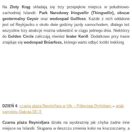
Na
Złoty Krąg
składają się trzy przepiękne miejsca w południowo-
zachodniej Islandii:
Park Narodowy Þingvellir (Thingvellir), obszar
geotermalny Geysir
oraz
wodospad Gullfoss
. Każde z nich oddalone
jest od Reykjaviku o około dwie godziny jazdy samochodem, dlatego też
wszystkie trzy atrakcje można odwiedzić w ciągu jednego dnia. Niektórzy
do
Golden Circle
zaliczają również
krater Kerið
. Dodatkowo przy trasie
znajduje się
wodospad Brúarfoss,
którego warto odbyć krótki trekking.
DZIEŃ 4
:
czarna plaża Reynisfjara w Vik – Półwysep Dyrhólaey
–
wrak
samolotu Dakota DC-3
Czarna plaża Reynisfjara
działa na wyobrażnię jak chyba żadne inne
miejsce na Islandii. Skąpana w deszczu zmienia kolor na kruczoczarny, a