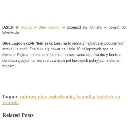
DZIEŃ 8
:
wizyta w Blue Lagoon
– przejazd na lotnisko – powrót do
Wrocławia
Blue Lagoon czyli Niebieska Laguna
to jedna z najbardziej popularnych
atrakcji Islandii. Znajduje się nawet na liście 10 najlepszych spa na
świecie! Piękna, mleczno-niebieska matowa woda stanowi duży kontrast
dla otaczających to miejsce czarnych pól lawowych pokrytych zielonym
mchem.
Tagged
gotowy plan zwiedzania
,
Islandia
,
tydzień na
Islandii
Related Posts