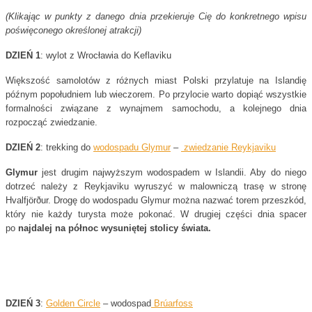
(Klikając w punkty z danego dnia przekieruje Cię do konkretnego wpisu
poświęconego określonej atrakcji)
DZIEŃ 1
: wylot z Wrocławia do Keflaviku
Większość samolotów z różnych miast Polski przylatuje na Islandię
późnym popołudniem lub wieczorem. Po przylocie warto dopiąć wszystkie
formalności związane z wynajmem samochodu, a kolejnego dnia
rozpocząć zwiedzanie.
DZIEŃ 2
: trekking do
wodospadu Glymur
–
zwiedzanie Reykjaviku
Glymur
jest drugim najwyższym wodospadem w Islandii. Aby do niego
dotrzeć należy z Reykjaviku wyruszyć w malowniczą trasę w stronę
Hvalfjörður. Drogę do wodospadu Glymur można nazwać torem przeszkód,
który nie każdy turysta może pokonać. W drugiej części dnia spacer
po
najdalej na północ wysuniętej stolicy świata.
DZIEŃ 3
:
Golden Circle
– wodospad
Brúarfoss