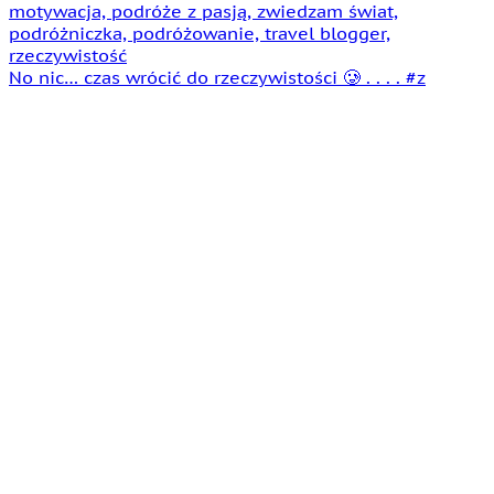
No nic… czas wrócić do rzeczywistości 🥲 . . . . #z