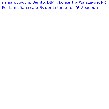
Por la mañana cafe ☕️, por la tarde ron 🍹 #badbun