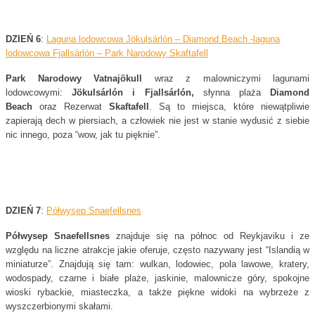
DZIEŃ 6
:
Laguna lodowcowa Jökulsárlón – Diamond Beach -laguna
lodowcowa Fjallsárlón – Park Narodowy Skaftafell
Park Narodowy Vatnajökull
wraz z malowniczymi lagunami
lodowcowymi:
Jökulsárlón i Fjallsárlón,
słynna plaża
Diamond
Beach
oraz Rezerwat
Skaftafell
. Są to miejsca, które niewątpliwie
zapierają dech w piersiach, a człowiek nie jest w stanie wydusić z siebie
nic innego, poza “wow, jak tu pięknie”.
DZIEŃ 7
:
Półwysep Snaefellsnes
Półwysep Snaefellsnes
znajduje się na północ od Reykjaviku i ze
względu na liczne atrakcje jakie oferuje, często nazywany jest “Islandią w
miniaturze”. Znajdują się tam: wulkan, lodowiec, pola lawowe, kratery,
wodospady, czarne i białe plaże, jaskinie, malownicze góry, spokojne
wioski rybackie, miasteczka, a także piękne widoki na wybrzeże z
wyszczerbionymi skałami.