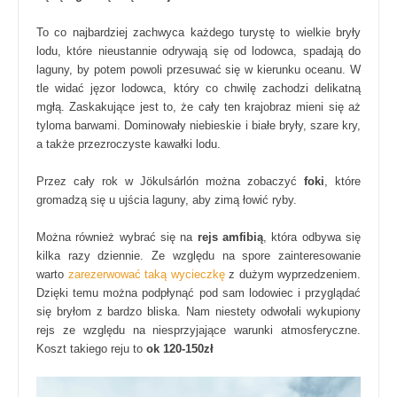
To co najbardziej zachwyca każdego turystę to wielkie bryły
lodu, które nieustannie odrywają się od lodowca, spadają do
laguny, by potem powoli przesuwać się w kierunku oceanu. W
tle widać jęzor lodowca, który co chwilę zachodzi delikatną
mgłą. Zaskakujące jest to, że cały ten krajobraz mieni się aż
tyloma barwami. Dominowały niebieskie i białe bryły, szare kry,
a także przezroczyste kawałki lodu.
Przez cały rok w Jökulsárlón można zobaczyć
foki
, które
gromadzą się u ujścia laguny, aby zimą łowić ryby.
Można również wybrać się na
rejs amfibią
, która odbywa się
kilka razy dziennie. Ze względu na spore zainteresowanie
warto
zarezerwować taką wycieczkę
z dużym wyprzedzeniem.
Dzięki temu można podpłynąć pod sam lodowiec i przyglądać
się bryłom z bardzo bliska. Nam niestety odwołali wykupiony
rejs ze względu na niesprzyjające warunki atmosferyczne.
Koszt takiego reju to
ok 120-150zł