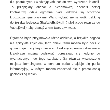
dla podróżnych zwiedzających południowe wybrzeże Islandii.
To przepiękny obszar o niesamowitej scenerii pełnej
kontrastów, gdzie ogromne białe lodowce są otoczone
kruczoczarnymi piaskami. Warto wybrać się na krótki trekking
do
języka lodowca Skaftafellsjökull
(należącego również do
Vatnajökull), aby stanąć z nim twarzą w twarz.
Ogromna bryła przyjmowała różne odcienie, a brzydka pogoda
nie sprzyjała zdjęciom, lecz dzięki temu można było poczuć
grozę i tajemnicę tego miejsca. Urzekające piękno lodowowego
krajobrazu można podziwiać poruszając się jedynie po
wyznaczonych do tego szlakach. Są również wyznaczone
miejsca kempingowe, w centrum parku znajduje się punkt
informacyjny, w którym można zapoznać się z przeszłością
geologiczną regionu.