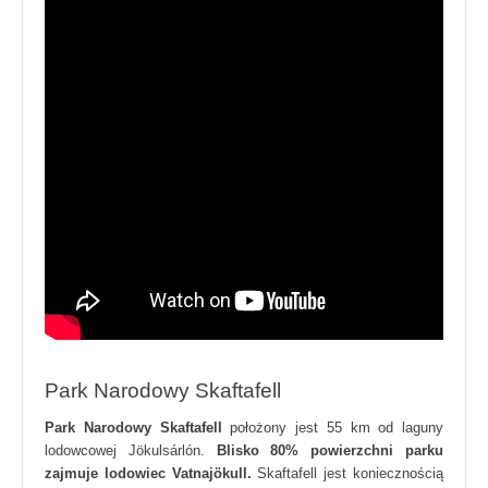
Park Narodowy Skaftafell
Park Narodowy Skaftafell
położony jest 55 km od laguny
lodowcowej Jökulsárlón.
Blisko 80% powierzchni parku
zajmuje lodowiec Vatnajökull.
Skaftafell jest koniecznością