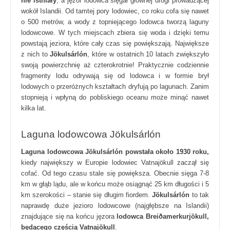
nie istniały
, a jęzor lodowca sięgał głównej drogi prowadzącej
wokół Islandii. Od tamtej pory lodowiec, co roku cofa się nawet
o 500 metrów, a wody z topniejącego lodowca tworzą laguny
lodowcowe. W tych miejscach zbiera się woda i dzięki temu
powstają jeziora, które cały czas się powiększają. Największe
z nich to
Jökulsárlón
, które w ostatnich 10 latach zwiększyło
swoją powierzchnię aż czterokrotnie! Praktycznie codziennie
fragmenty lodu odrywają się od lodowca i w formie brył
lodowych o przeróżnych kształtach dryfują po lagunach. Zanim
stopnieją i wpłyną do pobliskiego oceanu może minąć nawet
kilka lat.
Laguna lodowcowa Jökulsárlón
Laguna lodowcowa Jökulsárlón powstała około 1930 roku,
kiedy największy w Europie lodowiec Vatnajökull zaczął się
cofać. Od tego czasu stale się powiększa. Obecnie sięga 7-8
km w głąb lądu, ale w końcu może osiągnąć 25 km długości i 5
km szerokości – stanie się długim fiordem.
Jökulsárlón
to tak
naprawdę duże jezioro lodowcowe (najgłębsze na Islandii)
znajdujące się na końcu jęzora
lodowca Breiðamerkurjökull,
będącego częścią Vatnajökull
.