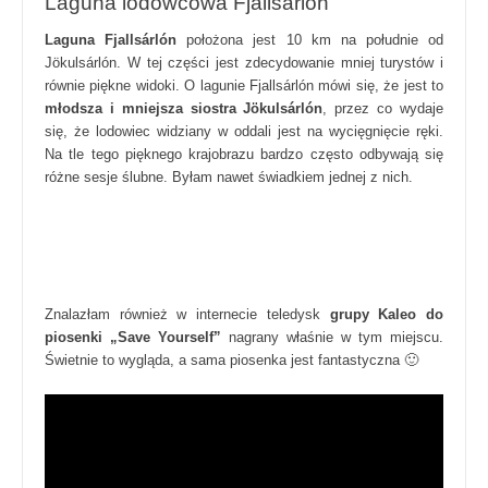
Laguna lodowcowa Fjallsárlón
Laguna Fjallsárlón
położona jest 10 km na południe od
Jökulsárlón. W tej części jest zdecydowanie mniej turystów i
równie piękne widoki. O lagunie Fjallsárlón mówi się, że jest to
młodsza i mniejsza siostra
Jökulsárlón
, przez co wydaje
się, że lodowiec widziany w oddali jest na wycięgnięcie ręki.
Na tle tego pięknego krajobrazu bardzo często odbywają się
różne sesje ślubne. Byłam nawet świadkiem jednej z nich.
Znalazłam również w internecie teledysk
grupy Kaleo do
piosenki „Save Yourself”
nagrany właśnie w tym miejscu.
Świetnie to wygląda, a sama piosenka jest fantastyczna 🙂