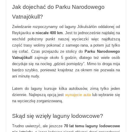
Jak dojechać do Parku Narodowego
Vatnajökull?
Zwiedzanie rozpoczynamy od laguny Jökulsárlón oddalonej od
Reykjaviku
o niecałe 400 km
. Jest to jednocześnie najdalej na
wschód położony punkt naszej wycieczki więc najdłuższą
część trasy wolimy pokonać z samego rana, a potem już tylko
się cofać. Czas przejazdu ze stolicy do
Parku Narodowego
Vatnajökull
zajmuje około 5 godzin, dlatego też wiele osób
decyduje się na nocleg „gdzieś pomiędzy”. Mimo to droga mija
bardzo szybko, ponieważ krajobraz za oknem nie pozwala na
ani minutę nudy.
Latem do laguny kursuje kilka autobusów, zimą tylko jeden
dziennie. Najlepszą opcją jest
wynajęcie auta
lub wybranie się
na wycieczkę zorganizowaną.
Skąd się wzięły laguny lodowcowe?
Trudno uwierzyć, ale jeszcze
70 lat temu laguny lodowcowe