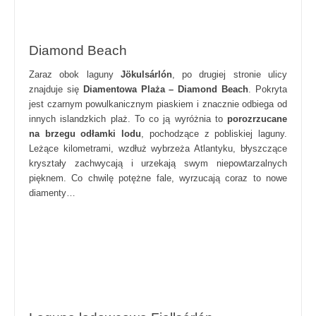
Diamond Beach
Zaraz obok laguny
Jökulsárlón
, po drugiej stronie ulicy
znajduje się
Diamentowa Plaża – Diamond Beach
. Pokryta
jest czarnym powulkanicznym piaskiem i znacznie odbiega od
innych islandzkich plaż. To co ją wyróżnia to
porozrzucane
na brzegu odłamki lodu
, pochodzące z pobliskiej laguny.
Leżące kilometrami, wzdłuż wybrzeża Atlantyku, błyszczące
kryształy zachwycają i urzekają swym niepowtarzalnych
pięknem. Co chwilę potężne fale, wyrzucają coraz to nowe
diamenty…