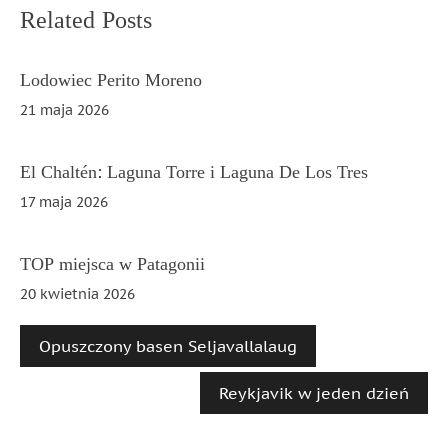
Nawigacja
Related Posts
wpisu
Lodowiec Perito Moreno
21 maja 2026
El Chaltén: Laguna Torre i Laguna De Los Tres
17 maja 2026
TOP miejsca w Patagonii
20 kwietnia 2026
Opuszczony basen Seljavallalaug
Reykjavik w jeden dzień