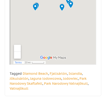
Tagged
Diamond Beach
,
Fjallsárlón
,
Islandia
,
Jökulsárlón
,
laguna lodowcowa
,
lodowiec
,
Park
Narodowy Skaftafell
,
Park Narodowy Vatnajökull
,
Vatnajökull