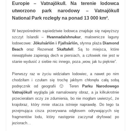
Europie – Vatnajökull. Na terenie lodowca
utworzono park narodowy – Vatnajökull
National Park rozległy na ponad 13 000 km².
W bezpośrednim sąsiedztwie lodowca znajduje się najwyższy
szczyt Islandii –
Hvannadalshnukur
, malownicze laguny
lodowcowe:
Jökulsárlón i Fjallsárlón,
słynna plaża
Diamond
Beach
oraz Rezerwat
Skaftafell
. Są to miejsca, które
niewątpliwie zapierają dech w piersiach, a człowiek nie jest w
stanie wydusić z siebie nic innego, poza „wow, jak tu pięknie”.
Pierwszy raz w życiu widziałam lodowiec, a nawet po nim
chodziłam i czułam się trochę jakbym chłonęła całą sobą
podręcznik od geografii 🙂 Teren
Parku Narodowego
Vatnajökull
wygląda jak namalowany obraz, a ja kilkukrotnie
przecierałam oczy ze zdumienia, bo nie mogłam uwierzyć, że
krajobraz, który mnie otacza istnieje naprawdę. Do tego ta
przejmująca cisza przerywana odgłosem odrywających się
fragmentów lodu, który następnie zaczynał dryfować po
jeziorach…