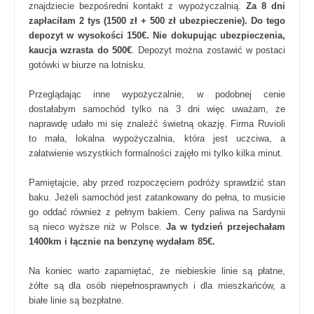
znajdziecie bezpośredni kontakt z wypożyczalnią.
Za 8 dni
zapłaciłam 2 tys (1500 zł + 500 zł ubezpieczenie). Do tego
depozyt w wysokości 150€. Nie dokupując ubezpieczenia,
kaucja wzrasta do 500€
. Depozyt można zostawić w postaci
gotówki w biurze na lotnisku.
Przeglądając inne wypożyczalnie, w podobnej cenie
dostałabym samochód tylko na 3 dni więc uważam, że
naprawdę udało mi się znaleźć świetną okazję. Firma Ruvioli
to mała, lokalna wypożyczalnia, która jest uczciwa, a
załatwienie wszystkich formalności zajęło mi tylko kilka minut.
Pamiętajcie, aby przed rozpoczęciem podróży sprawdzić stan
baku. Jeżeli samochód jest zatankowany do pełna, to musicie
go oddać również z pełnym bakiem. Ceny paliwa na Sardynii
są nieco wyższe niż w Polsce.
Ja w tydzień przejechałam
1400km i łącznie na benzynę wydałam 85€.
Na koniec warto zapamiętać, że niebieskie linie są płatne,
żółte są dla osób niepełnosprawnych i dla mieszkańców, a
białe linie są bezpłatne.