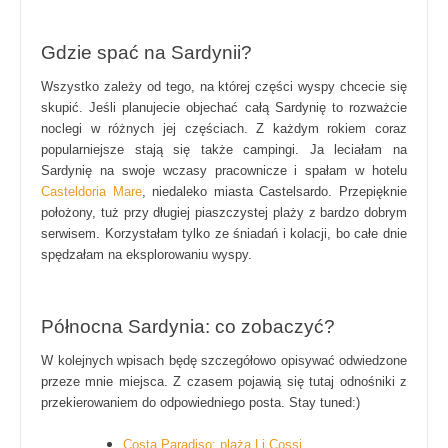
Gdzie spać na Sardynii?
Wszystko zależy od tego, na której części wyspy chcecie się
skupić. Jeśli planujecie objechać całą Sardynię to rozważcie
noclegi w różnych jej częściach. Z każdym rokiem coraz
popularniejsze stają się także campingi. Ja leciałam na
Sardynię na swoje wczasy pracownicze i spałam w hotelu
Casteldoria Mare
, niedaleko miasta Castelsardo. Przepięknie
położony, tuż przy długiej piaszczystej plaży z bardzo dobrym
serwisem. Korzystałam tylko ze śniadań i kolacji, bo całe dnie
spędzałam na eksplorowaniu wyspy.
Północna Sardynia: co zobaczyć?
W kolejnych wpisach będę szczegółowo opisywać odwiedzone
przeze mnie miejsca. Z czasem pojawią się tutaj odnośniki z
przekierowaniem do odpowiedniego posta. Stay tuned:)
Costa Paradiso: plaża Li Cossi