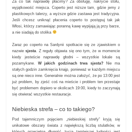
Za co tak naprawdę płacimy? Za obsługę, nakrycie stołu,
wyjątkowość miejsca. Coperto jest niższe tam, gdzie jemy z
plastikowych talerzy, a wyższe gdzie zastawa jest tradycyjna.
Jeśli chcesz uniknąć płacenia coperto to postępuj tak jak
Włosi, którzy zamawiając poranną kawę wypijają ją przy barze,
a nie siadają do stolika
Zaraz po coperto na Sardynii spotkacie się ze zjawiskiem o
nazwie
sjesta
. Z reguły objawia się ono tym, że w momencie
kiedy jesteście naprawdę głodni – wszystkie lokale są
pozamykane.
W jakich godzinach trwa sjesta?
Nie ma
stałych godzin zamknięcia knajp, ponieważ w każdym miejscu
są one nieco inne. Generalnie można założyć, że po 13:00 jest
już problem, by zjeść coś na mieście i problem ten przestaje
być problemem dopiero w okolicach 19:00, kiedy to zaczynają
się otwierać wszystkie restauracje.
Niebieska strefa – co to takiego?
Pod tajemniczym pojęciem „niebieskiej strefy” kryją się
unikatowe obszary świata z największą liczbą stulatków, w
których przeciętna długość życia tamtejszej ludności jest