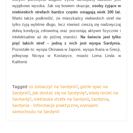
wyjątkowo wysoka. Jak się bowiem okazuje,
osoby żyjące w
niebieskich strefach bardzo często osiągają wiek 100 lat.
Warto także podkreślić, że mieszkańcy niebieskich stref nie
tylko żyją wybitnie długo, lecz również cieszą się nadzwyczaj
dobrą kondycją zdrowotną oraz pozostają aktywni fizycznie i
intelektualnie aż do późnej starości.
Na świecie jest tylko
pięć takich stref – jedną z nich jest wyspa Sardynia.
Pozostałe to: wyspa Okinawa w Japonii, wyspa Ikaria w Grecji,
półwysep Nicoya w Kostaryce, miasto Loma Linda w
Kalifornii.
Tagged
co zobaczyć na Sardynii?
,
gdzie spać na
Sardynii?
,
jak dostać się na Sardynię?
,
kiedy lecieć na
Sardynię?
,
niebieska strefa na Sardynii
,
Sardynia
,
Sardynia - informacje praktyczne
,
wynajem
samochodu na Sardynii