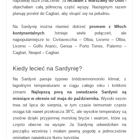
naprawdę duże znaczenie. Ja
leciałam z Warszawy do Olbii
i
objechałam całą północną część wyspy. Następnym razem
planuję przelot do Cagliari, aby skupić się na południu
.
Na Sardynię można również dotrzeć
promem z Włoch
kontynentalnych
. Istnieje wiele połączeń, ale
najpopularniejsze to: Civitavecchia – Olbia, Livorno – Olbia,
Livorno – Golfo Aranci, Genua – Porto Torres, Palermo –
Cagliari, Neapol – Cagliari.
Kiedy lecieć na Sardynię?
Na Sardynii panuje typowo śródziemnomorski klimat, z
łagodnymi temperaturami w ciągu całego roku i krótkimi
zimami.
Najlepszą porą na zwiedzanie Sardynii są
miesiące w okresie od maja do października.
Wysoki sezon
trwa od lipca do sierpnia, w tym czasie termometr często
osiąga lub nawet przekracza 38°C, ale wysokie temperatury są
znośne dzięki przyjemnej morskiej bryzie i wiatrom, które są
często obecne na wyspie. Ja Sardynię odwiedziłam na
początku września i miałam pewną pogodę a jednocześnie
ominęłam największe tłumy turystów.