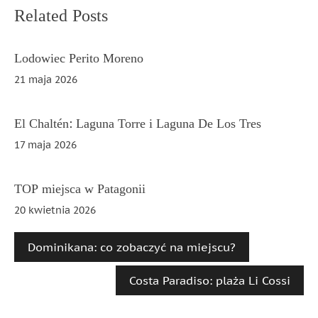
Nawigacja
Related Posts
wpisu
Lodowiec Perito Moreno
21 maja 2026
El Chaltén: Laguna Torre i Laguna De Los Tres
17 maja 2026
TOP miejsca w Patagonii
20 kwietnia 2026
Dominikana: co zobaczyć na miejscu?
Costa Paradiso: plaża Li Cossi