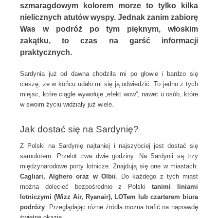
szmaragdowym kolorem morze to tylko kilka
nielicznych atutów wyspy. Jednak zanim zabiorę
Was w podróż po tym pięknym, włoskim
zakątku, to czas na garść informacji
praktycznych.
Sardynia już od dawna chodziła mi po głowie i bardzo się
cieszę, że w końcu udało mi się ją odwiedzić. To jedno z tych
miejsc, które ciągle wywołuje „efekt wow”, nawet u osób, które
w swoim życiu widziały już wiele.
Jak dostać się na Sardynię?
Z Polski na Sardynię najtaniej i najszybciej jest dostać się
samolotem. Przelot trwa dwie godziny. Na Sardynii są trzy
międzynarodowe porty lotnicze. Znajdują się one w miastach:
Cagliari, Alghero oraz w Olbii
. Do każdego z tych miast
można dolecieć bezpośrednio z Polski
tanimi liniami
lotniczymi (Wizz Air, Ryanair), LOTem lub czarterem biura
podróży
. Przeglądając różne źródła można trafić na naprawdę
świetne okazje.