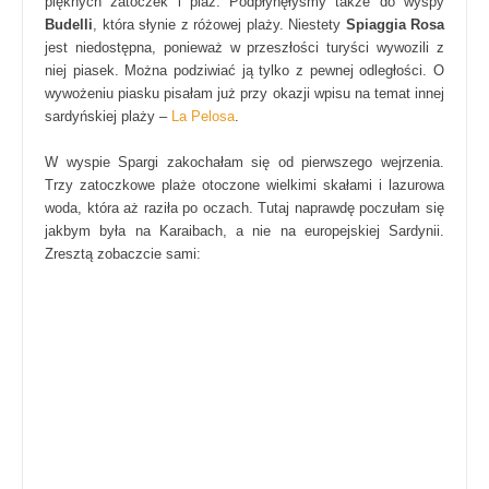
pięknych zatoczek i plaż. Podpłynęłyśmy także do wyspy
Budelli
, która słynie z różowej plaży. Niestety
Spiaggia Rosa
jest niedostępna, ponieważ w przeszłości turyści wywozili z
niej piasek. Można podziwiać ją tylko z pewnej odległości. O
wywożeniu piasku pisałam już przy okazji wpisu na temat innej
sardyńskiej plaży –
La Pelosa
.
W wyspie Spargi zakochałam się od pierwszego wejrzenia.
Trzy zatoczkowe plaże otoczone wielkimi skałami i lazurowa
woda, która aż raziła po oczach. Tutaj naprawdę poczułam się
jakbym była na Karaibach, a nie na europejskiej Sardynii.
Zresztą zobaczcie sami: