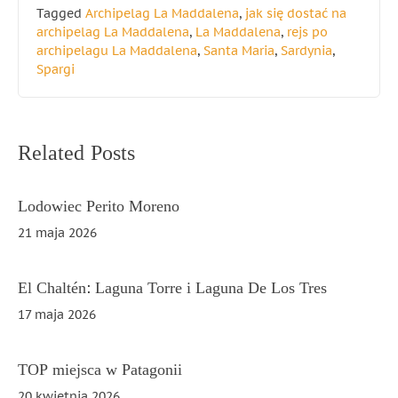
Tagged
Archipelag La Maddalena
,
jak się dostać na
archipelag La Maddalena
,
La Maddalena
,
rejs po
archipelagu La Maddalena
,
Santa Maria
,
Sardynia
,
Spargi
Nawigacja
Related Posts
wpisu
Lodowiec Perito Moreno
21 maja 2026
El Chaltén: Laguna Torre i Laguna De Los Tres
17 maja 2026
TOP miejsca w Patagonii
20 kwietnia 2026