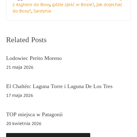
z Alghero do Bosy
,
gdzie zjeść w Bosie?
,
jak dojechać
do Bosy?
,
Sardynia
Nawigacja
Related Posts
wpisu
Lodowiec Perito Moreno
21 maja 2026
El Chaltén: Laguna Torre i Laguna De Los Tres
17 maja 2026
TOP miejsca w Patagonii
20 kwietnia 2026