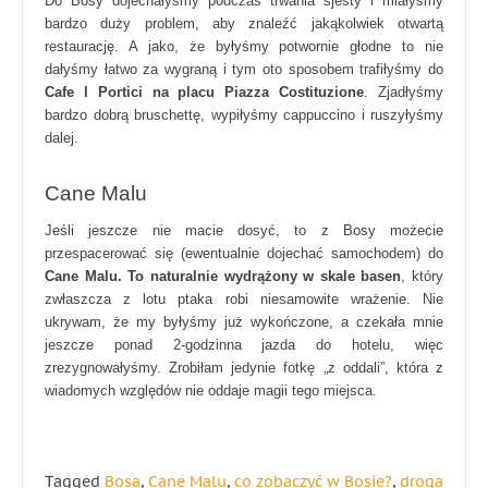
Do Bosy dojechałyśmy podczas trwania sjesty i miałyśmy
bardzo duży problem, aby znaleźć jakąkolwiek otwartą
restaurację. A jako, że byłyśmy potwornie głodne to nie
dałyśmy łatwo za wygraną i tym oto sposobem trafiłyśmy do
Cafe I Portici na placu Piazza Costituzione
. Zjadłyśmy
bardzo dobrą bruschettę, wypiłyśmy cappuccino i ruszyłyśmy
dalej.
Cane Malu
Jeśli jeszcze nie macie dosyć, to z Bosy możecie
przespacerować się (ewentualnie dojechać samochodem) do
Cane Malu. To naturalnie wydrążony w skale basen
, który
zwłaszcza z lotu ptaka robi niesamowite wrażenie. Nie
ukrywam, że my byłyśmy już wykończone, a czekała mnie
jeszcze ponad 2-godzinna jazda do hotelu, więc
zrezygnowałyśmy. Zrobiłam jedynie fotkę „z oddali”, która z
wiadomych względów nie oddaje magii tego miejsca.
Tagged
Bosa
,
Cane Malu
,
co zobaczyć w Bosie?
,
droga