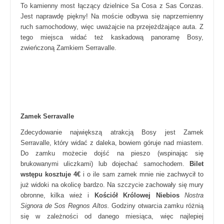
To kamienny most łączący dzielnice Sa Cosa z Sas Conzas.
Jest naprawdę piękny! Na moście odbywa się naprzemienny
ruch samochodowy, więc uważajcie na przejeżdżające auta. Z
tego miejsca widać też kaskadową panoramę Bosy,
zwieńczoną Zamkiem Serravalle.
Zamek Serravalle
Zdecydowanie największą atrakcją Bosy jest Zamek
Serravalle, który widać z daleka, bowiem góruje nad miastem.
Do zamku możecie dojść na pieszo (wspinając się
brukowanymi uliczkami) lub dojechać samochodem.
Bilet
wstępu kosztuje 4€
i o ile sam zamek mnie nie zachwycił to
już widoki na okolicę bardzo. Na szczycie zachowały się mury
obronne, kilka wież i
Kościół Królowej Niebios
Nostra
Signora de Sos Regnos Altos.
Godziny otwarcia zamku różnią
się w zależności od danego miesiąca, więc najlepiej