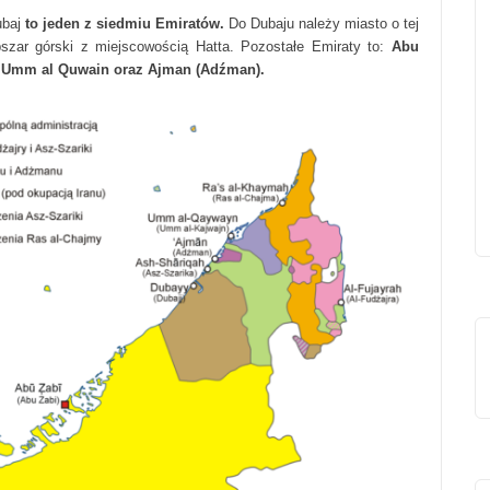
ubaj
to jeden z siedmiu Emiratów.
Do Dubaju należy miasto o tej
szar górski z miejscowością Hatta. Pozostałe Emiraty to:
Abu
h, Umm al Quwain oraz Ajman (Adźman).