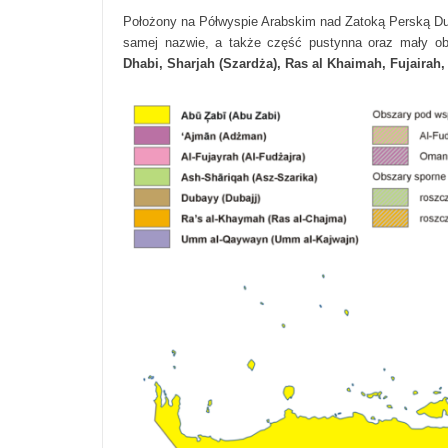
Położony na Półwyspie Arabskim nad Zatoką Perską D
samej nazwie, a także część pustynna oraz mały ob
Dhabi, Sharjah (Szardża), Ras al Khaimah, Fujaira