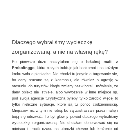
Dlaczego wybraliśmy wycieczkę
zorganizowaną, a nie na własną rękę?
Po pierwsze dużo naczytałam się o
lokalnej mafii z
Probolinggo
, która białych traktuje jak bankomat i na każdym
kroku woła o pieniądze. Nie chodzi tu jedynie o targowanie się,
bo ceny rzucane są z kosmosu, ale również o agresję w
stosunku do turystów. Nagłe zmiany nazw hoteli, mówienie, że
dany obiekt nie istnieje, albo wywożenie w inne miejsce np.
pod swoją agencję turystyczną byleby tylko zarobić więcej to
tylko nieliczne sytuacje, które są tu ponoć codziennością.
Miejscowi nic z tym nie robią, bo są zastraszani przez mafię i
boją się odezwać. To był główny powód dlaczego wybraliśmy
wycieczkę zorganizowaną. Nie chciałam denerwować się na
miejscu i tracić czasu na utarczki słowne lub krążenie od