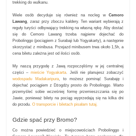
trekking do wulkanu.
Wiele osób decyduje się również na nocleg w
Cemoro
Lawang
, zaraz przy zboczu kaldery. Ten wariant wybierają z
reguły turyści odbywający trekking na własną rękę. Aby dostać
się do Cemoro Lawang trzeba najpierw dojechać do
Probolinggo (pociągiem z Surabaji lub Yogyakarty), a następnie
skorzystać z minibusa. Przejazd minibusem trwa około 1,5h, a
cena biletu zależna jest od ilości osób.
My naszą przygodę z Jawą rozpoczęliśmy w jej centralnej
części –
mieście Yogyakarta
. Jeśli nie planujesz zobaczyć
wodospadu Madakaripura
, to możesz pominąć Surabaję i
dojechać pociągiem z Dżogdży prosto do Probolinggo. Warto
przemyśleć sobie wcześniej formę przemieszczania się po
Jawie, ponieważ bilety na pociąg wyprzedają się na kilka dni
do przodu.
O transporcie i biletach pisałam tutaj.
Gdzie spać przy Bromo?
Co można powiedzieć o miejscowościach Probolinggo i