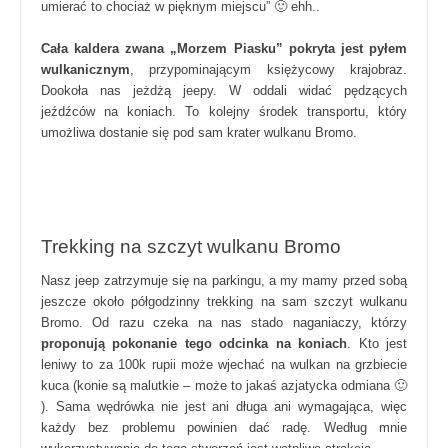
umierać to chociaż w pięknym miejscu” 🙂 ehh..
Cała kaldera zwana „Morzem Piasku” pokryta jest pyłem
wulkanicznym
, przypominającym księżycowy krajobraz.
Dookoła nas jeżdżą jeepy. W oddali widać pędzących
jeźdźców na koniach. To kolejny środek transportu, który
umożliwa dostanie się pod sam krater wulkanu Bromo.
Trekking na szczyt wulkanu Bromo
Nasz jeep zatrzymuje się na parkingu, a my mamy przed sobą
jeszcze około półgodzinny trekking na sam szczyt wulkanu
Bromo. Od razu czeka na nas stado naganiaczy, którzy
proponują pokonanie tego odcinka na koniach
. Kto jest
leniwy to za 100k rupii może wjechać na wulkan na grzbiecie
kuca (konie są malutkie – może to jakaś azjatycka odmiana 🙂
). Sama wędrówka nie jest ani długa ani wymagająca, więc
każdy bez problemu powinien dać radę. Według mnie