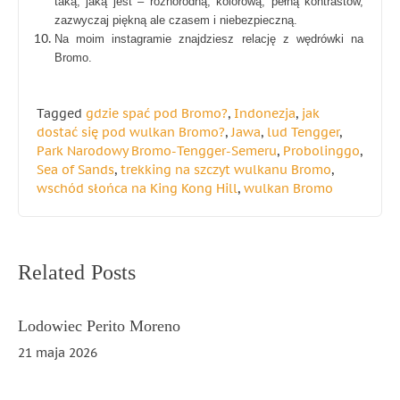
taką, jaką jest – różnorodną, kolorową, pełną kontrastów,
zazwyczaj piękną ale czasem i niebezpieczną.
Na moim instagramie znajdziesz relację z wędrówki na
Bromo.
Tagged
gdzie spać pod Bromo?
,
Indonezja
,
jak
dostać się pod wulkan Bromo?
,
Jawa
,
lud Tengger
,
Park Narodowy Bromo-Tengger-Semeru
,
Probolinggo
,
Sea of Sands
,
trekking na szczyt wulkanu Bromo
,
wschód słońca na King Kong Hill
,
wulkan Bromo
Nawigacja
Related Posts
wpisu
Lodowiec Perito Moreno
21 maja 2026