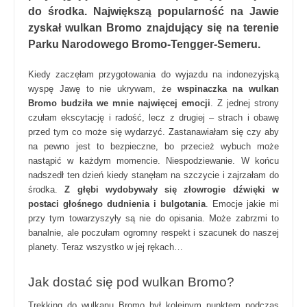
do środka. Największą popularność na Jawie
zyskał wulkan Bromo znajdujący się na terenie
Parku Narodowego Bromo-Tengger-Semeru.
Kiedy zaczęłam przygotowania do wyjazdu na indonezyjską
wyspę Jawę to nie ukrywam, że
wspinaczka na wulkan
Bromo budziła we mnie najwięcej emocji
. Z jednej strony
czułam ekscytację i radość, lecz z drugiej – strach i obawę
przed tym co może się wydarzyć. Zastanawiałam się czy aby
na pewno jest to bezpieczne, bo przecież wybuch może
nastąpić w każdym momencie. Niespodziewanie. W końcu
nadszedł ten dzień kiedy stanęłam na szczycie i zajrzałam do
środka.
Z głębi wydobywały się złowrogie dźwięki w
postaci głośnego dudnienia i bulgotania
. Emocje jakie mi
przy tym towarzyszyły są nie do opisania. Może zabrzmi to
banalnie, ale poczułam ogromny respekt i szacunek do naszej
planety. Teraz wszystko w jej rękach…
Jak dostać się pod wulkan Bromo?
Trekking do wulkanu Bromo był kolejnym punktem podczas