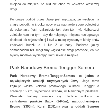
miejsca do miejsca, bo nikt nie chce mi wskazać właściwej
drogi.
Po drugie podróż przez Jawę jest męcząca, ze względu na
ciągłe pobudki w środku nocy oraz naprawdę spore odległości
do pokonania (jeśli realizujecie taki plan jak my). Najbardziej
zależało nam na tym, aby do kolejnego miejsca noclegowego
docierać jak najwcześniej i być w miarę wyspanym kiedy znów
zadzwoni budzik o 1 lub 2 w nocy. Podczas jazdy
samochodem też mogliśmy większość drogi przespać, co nie
byłoby możliwe wybierając komunikacją miejską.
Park Narodowy Bromo-Tengger-Semeru
Park Narodowy Bromo-Tengger-Semeru to jedna z
największych atrakcji turystycznych Jawy
. Jego teren
zajmuje wielka kaldera pradawnego wulkanu Tengger o
średnicy 16 km, wypełniona szarym, wulkanicznym piaskiem.
Wewnątrz kaldery znajdują się młodsze wulkany:
w
centralnym punkcie Batok (2440m), najpopularniejszy
Bromo (2393m), Kursi (2581m) oraz w oddali Semeru