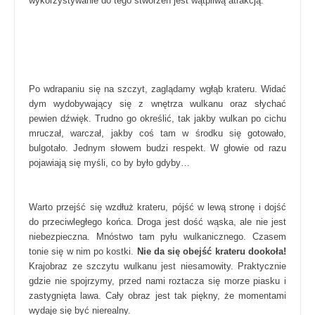
wykorzystywanie do tego stworzeń jest wątpliwą atrakcją.
Po wdrapaniu się na szczyt, zaglądamy wgłąb krateru. Widać
dym wydobywający się z wnętrza wulkanu oraz słychać
pewien dźwięk. Trudno go określić, tak jakby wulkan po cichu
mruczał, warczał, jakby coś tam w środku się gotowało,
bulgotało. Jednym słowem budzi respekt. W głowie od razu
pojawiają się myśli, co by było gdyby…
Warto przejść się wzdłuż krateru, pójść w lewą stronę i dojść
do przeciwległego końca. Droga jest dość wąska, ale nie jest
niebezpieczna. Mnóstwo tam pyłu wulkanicznego. Czasem
tonie się w nim po kostki.
Nie da się obejść krateru dookoła!
Krajobraz ze szczytu wulkanu jest niesamowity. Praktycznie
gdzie nie spojrzymy, przed nami roztacza się morze piasku i
zastygnięta lawa. Cały obraz jest tak piękny, że momentami
wydaje się być nierealny.