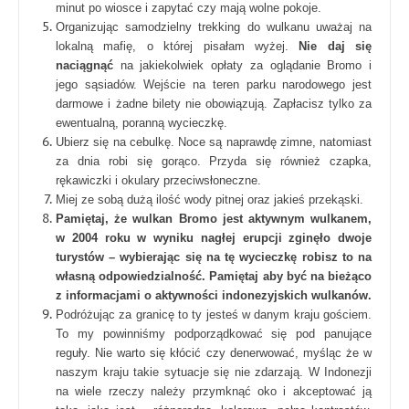
minut po wiosce i zapytać czy mają wolne pokoje.
Organizując samodzielny trekking do wulkanu uważaj na
lokalną mafię, o której pisałam wyżej.
Nie daj się
naciągnąć
na jakiekolwiek opłaty za oglądanie Bromo i
jego sąsiadów. Wejście na teren parku narodowego jest
darmowe i żadne bilety nie obowiązują. Zapłacisz tylko za
ewentualną, poranną wycieczkę.
Ubierz się na cebulkę. Noce są naprawdę zimne, natomiast
za dnia robi się gorąco. Przyda się również czapka,
rękawiczki i okulary przeciwsłoneczne.
Miej ze sobą dużą ilość wody pitnej oraz jakieś przekąski.
Pamiętaj, że wulkan Bromo jest aktywnym wulkanem,
w 2004 roku w wyniku nagłej erupcji zginęło dwoje
turystów – wybierając się na tę wycieczkę robisz to na
własną odpowiedzialność. Pamiętaj aby być na bieżąco
z informacjami o aktywności indonezyjskich wulkanów.
Podróżując za granicę to ty jesteś w danym kraju gościem.
To my powinniśmy podporządkować się pod panujące
reguły. Nie warto się kłócić czy denerwować, myśląc że w
naszym kraju takie sytuacje się nie zdarzają. W Indonezji
na wiele rzeczy należy przymknąć oko i akceptować ją