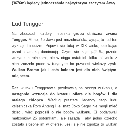
(3676m) będący jednocześnie najwyższym szczytem Jawy.
Lud Tengger
Na zboczach kaldery mieszka
grupa etniczna zwana
Tengger.
Mimo, że Jawa jest muzułmańską wyspą to lud ten
wyznaje hinduizm. Pojawili się tutaj w XIX wieku, uciekając
przed islamską dominacją. Czym się zajmują? Są przede
wszystkim rolnikami, ale w ciągu ostatnich kilku lat wielu z
nich zaczęło pracę w turystyce bo przynosi większy zysk.
Wulkan Bromo jak i cała kaldera jest dla nich świętym
miejscem.
Raz w roku Tenggerowie przybywają na szczyt wulkanu, a
następnie wrzucają do krateru ofiarę dla bogów i dla
małego chłopca
. Według prastarej legendy tego ludu
księżniczka Roro Anteng i jej mąż Joko Seger nie mogli mieć
dzieci, więc poprosili o nie bogów wulkanu. Ci obdarowali
małżonków 25 potomkami, ale zażądali, aby jedno dziecko
zostało złożone im w ofierze. Jeśli się nie zgodzą to wulkan