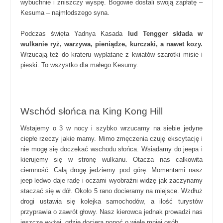
wybuchnie i zniszczy wyspę. Bogowie dostali swoją zapłatę –
Kesuma – najmłodszego syna.
Podczas święta Yadnya Kasada
lud Tengger składa w
wulkanie ryż, warzywa, pieniądze, kurczaki, a nawet kozy.
Wrzucają też do krateru wyplatane z kwiatów szarotki misie i
pieski. To wszystko dla małego Kesumy.
Wschód słońca na King Kong Hill
Wstajemy o 3 w nocy i szybko wrzucamy na siebie jedyne
ciepłe rzeczy jakie mamy. Mimo zmęczenia czuję ekscytację i
nie mogę się doczekać wschodu słońca. Wsiadamy do jeepa i
kierujemy się w stronę wulkanu. Otacza nas całkowita
ciemność. Całą drogę jedziemy pod górę. Momentami nasz
jeep ledwo daje radę i oczami wyobraźni widzę jak zaczynamy
staczać się w dół. Około 5 rano docieramy na miejsce. Wzdłuż
drogi ustawia się kolejka samochodów, a ilość turystów
przyprawia o zawrót głowy. Nasz kierowca jednak prowadzi nas
jeszcze wyżej, gdzie dociera ponoć o wiele mniej osób.