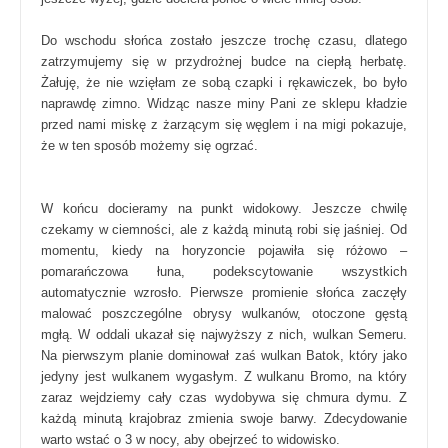
Do wschodu słońca zostało jeszcze trochę czasu, dlatego
zatrzymujemy się w przydrożnej budce na ciepłą herbatę.
Żałuję, że nie wzięłam ze sobą czapki i rękawiczek, bo było
naprawdę zimno. Widząc nasze miny Pani ze sklepu kładzie
przed nami miskę z żarzącym się węglem i na migi pokazuje,
że w ten sposób możemy się ogrzać.
W końcu docieramy na punkt widokowy. Jeszcze chwilę
czekamy w ciemności, ale z każdą minutą robi się jaśniej. Od
momentu, kiedy na horyzoncie pojawiła się różowo –
pomarańczowa łuna, podekscytowanie wszystkich
automatycznie wzrosło. Pierwsze promienie słońca zaczęły
malować poszczególne obrysy wulkanów, otoczone gęstą
mgłą. W oddali ukazał się najwyższy z nich, wulkan Semeru.
Na pierwszym planie dominował zaś wulkan Batok, który jako
jedyny jest wulkanem wygasłym. Z wulkanu Bromo, na który
zaraz wejdziemy cały czas wydobywa się chmura dymu. Z
każdą minutą krajobraz zmienia swoje barwy. Zdecydowanie
warto wstać o 3 w nocy, aby obejrzeć to widowisko.