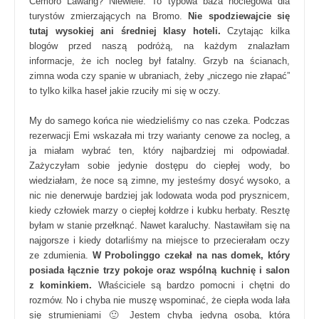
Cemoro Lawang? Niewiele. To typowa baza noclegowa dla
turystów zmierzających na Bromo.
Nie spodziewajcie się
tutaj wysokiej ani średniej klasy hoteli.
Czytając kilka
blogów przed naszą podróżą, na każdym znalazłam
informacje, że ich nocleg był fatalny. Grzyb na ścianach,
zimna woda czy spanie w ubraniach, żeby „niczego nie złapać”
to tylko kilka haseł jakie rzuciły mi się w oczy.
My do samego końca nie wiedzieliśmy co nas czeka. Podczas
rezerwacji Emi wskazała mi trzy warianty cenowe za nocleg, a
ja miałam wybrać ten, który najbardziej mi odpowiadał.
Zażyczyłam sobie jedynie dostępu do ciepłej wody, bo
wiedziałam, że noce są zimne, my jesteśmy dosyć wysoko, a
nic nie denerwuje bardziej jak lodowata woda pod prysznicem,
kiedy człowiek marzy o ciepłej kołdrze i kubku herbaty. Resztę
byłam w stanie przełknąć. Nawet karaluchy. Nastawiłam się na
najgorsze i kiedy dotarliśmy na miejsce to przecierałam oczy
ze zdumienia.
W Probolinggo czekał na nas domek, który
posiada łącznie trzy pokoje oraz wspólną kuchnię i salon
z kominkiem.
Właściciele są bardzo pomocni i chętni do
rozmów. No i chyba nie muszę wspominać, że ciepła woda lała
się strumieniami 🙂 Jestem chyba jedyną osobą, która