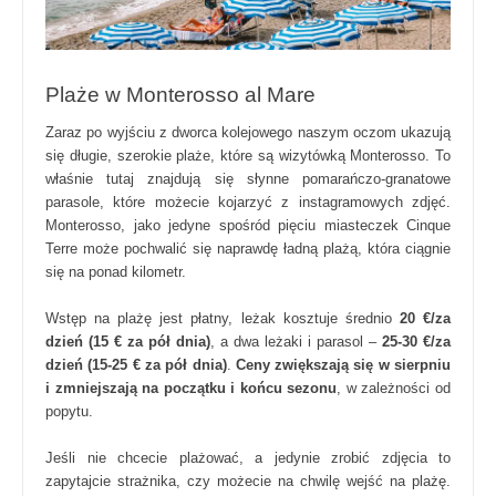
Plaże w Monterosso al Mare
Zaraz po wyjściu z dworca kolejowego naszym oczom ukazują
się długie, szerokie plaże, które są wizytówką Monterosso. To
właśnie tutaj znajdują się słynne pomarańczo-granatowe
parasole, które możecie kojarzyć z instagramowych zdjęć.
Monterosso, jako jedyne spośród pięciu miasteczek Cinque
Terre może pochwalić się naprawdę ładną plażą, która ciągnie
się na ponad kilometr.
Wstęp na plażę jest płatny, leżak kosztuje średnio
20 €/za
dzień (15 € za pół dnia)
, a dwa leżaki i parasol –
25-30 €/za
dzień (15-25 € za pół dnia)
.
Ceny zwiększają się w sierpniu
i zmniejszają na początku i końcu sezonu
, w zależności od
popytu.
Jeśli nie chcecie plażować, a jedynie zrobić zdjęcia to
zapytajcie strażnika, czy możecie na chwilę wejść na plażę.