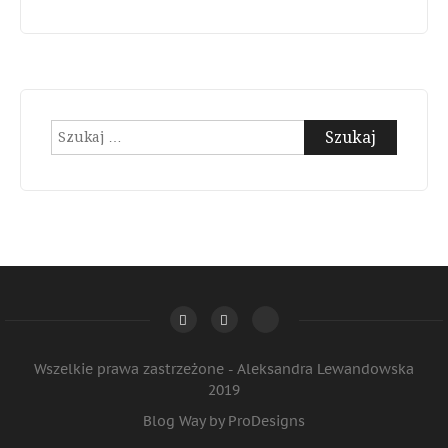
Szukaj:
Wszelkie prawa zastrzeżone - Aleksandra Lewandowska
2019
Blog Way by
ProDesigns