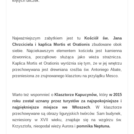
krętych uliczek.
Najważniejszym zabytkiem jest tu
Kościół św. Jana
Chrzciciela i kaplica Mortis et Orationis
zbudowane obok
siebie. Najciekawszym elementem kościoła jest kamienna
dzwonnica, początkowo służąca jako wieża strażnicza.
Kaplica Mortis et Orationis wyróżnia się tym, że w jej wnętrzu
przechowywana jest drewniana rzeźba św. Antoniego Abate,
przeniesiona ze zrujnowanego klasztoru na przylądku Mesco.
Warto też wspomnieć o
Klasztorze Kapucynów,
który
w 2015
roku został uznany przez turystów za najspokojniejsze i
najpiękniejsze miejsce we Włoszech
. W klasztorze
przechowywane są obrazy liguryjskich twórców. Sam budynek,
wzniesiony w XVII wieku, znajduje się na wzgórzu św.
Krzysztofa, nieopodal wieży Aurora i
pomnika Neptuna.