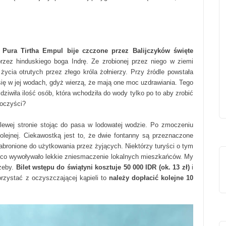
Pura Tirtha Empul bije czczone przez Balijczyków święte
rzez hinduskiego boga Indrę. Ze zrobionej przez niego w ziemi
o życia otrutych przez złego króla żołnierzy. Przy źródle powstała
się w jej wodach, gdyż wierzą, że mają one moc uzdrawiania. Tego
ziwiła ilość osób, która wchodziła do wody tylko po to aby zrobić
 oczyści?
lewej stronie stojąc do pasa w lodowatej wodzie. Po zmoczeniu
kolejnej. Ciekawostką jest to, że dwie fontanny są przeznaczone
abronione do użytkowania przez żyjących. Niektórzy turyści o tym
h, co wywoływało lekkie zniesmaczenie lokalnych mieszkańców. My
rzeby.
Bilet wstępu do świątyni kosztuje 50 000 IDR (ok. 13 zł)
i
rzystać z oczyszczającej kąpieli to
należy dopłacić kolejne 10