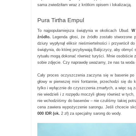
sama zwiedziłam wraz z krótkim opisem i lokalizacją.
Pura Tirtha Empul
To najpopularniejsza świątynia w okolicach Ubud.
W 
źródło.
Legenda głosi, że źródło zostało stworzone p
dziury wypłynął eliksir nieśmiertelności i przywrócił d
świątynia, do której przybywają Balijczycy, aby obmyć 
rytuału mogą dokonać również turyści. Mnie osobiście zd
sobie zdjęcie. Czy naprawdę uważamy, że nas ta woda
Cały proces oczyszczenia zaczyna się w basenie po 
głowy w pierwszej mini fontannie, przechodzi się do 
tylko i wyłącznie do czyszczenia zmarłych, a więc są z
nie wiedzieli i z rozpędu moczyli głowy również w tyc
nie wchodziiśmy do basenów – nie czuliśmy takiej pot
cena zawiera wypożyczenie sarongu. Jeśli chcecie sko
000 IDR (ok.
2 zł) za specjalny sarong do wody.