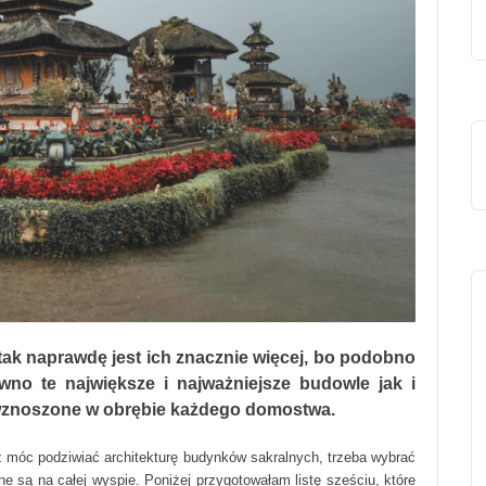
 tak naprawdę jest ich znacznie więcej, bo podobno
ówno te największe i najważniejsze budowle jak i
 wznoszone w obrębie każdego domostwa.
z móc podziwiać architekturę budynków sakralnych, trzeba wybrać
e są na całej wyspie. Poniżej przygotowałam listę sześciu, które