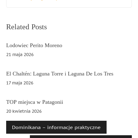
Nawigacja
Related Posts
wpisu
Lodowiec Perito Moreno
21 maja 2026
El Chaltén: Laguna Torre i Laguna De Los Tres
17 maja 2026
TOP miejsca w Patagonii
20 kwietnia 2026
Dominikana – informacje praktyczne