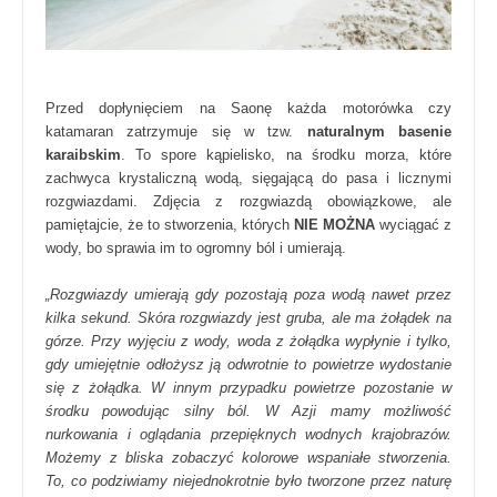
Przed dopłynięciem na Saonę każda motorówka czy
katamaran zatrzymuje się w tzw.
naturalnym basenie
karaibskim
. To spore kąpielisko, na środku morza, które
zachwyca krystaliczną wodą, sięgającą do pasa i licznymi
rozgwiazdami. Zdjęcia z rozgwiazdą obowiązkowe, ale
pamiętajcie, że to stworzenia, których
NIE MOŻNA
wyciągać z
wody, bo sprawia im to ogromny ból i umierają.
„Rozgwiazdy umierają gdy pozostają poza wodą nawet przez
kilka sekund. Skóra rozgwiazdy jest gruba, ale ma żołądek na
górze. Przy wyjęciu z wody, woda z żołądka wypłynie i tylko,
gdy umiejętnie odłożysz ją odwrotnie to powietrze wydostanie
się z żołądka. W innym przypadku powietrze pozostanie w
środku powodując silny ból. W Azji mamy możliwość
nurkowania i oglądania przepięknych wodnych krajobrazów.
Możemy z bliska zobaczyć kolorowe wspaniałe stworzenia.
To, co podziwiamy niejednokrotnie było tworzone przez naturę