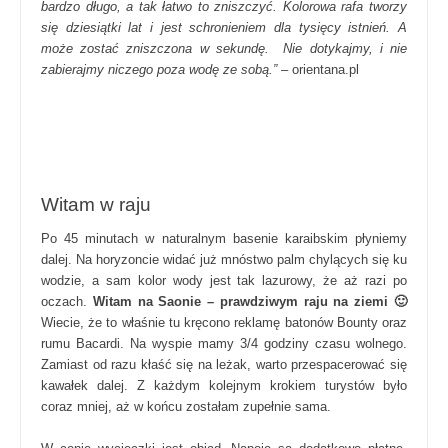
bardzo długo, a tak łatwo to zniszczyć. Kolorowa rafa tworzy
się dziesiątki lat i jest schronieniem dla tysięcy istnień. A
może zostać zniszczona w sekundę. Nie dotykajmy, i nie
zabierajmy niczego poza wodę ze sobą.”
– orientana.pl
Witam w raju
Po 45 minutach w naturalnym basenie karaibskim płyniemy
dalej. Na horyzoncie widać już mnóstwo palm chylących się ku
wodzie, a sam kolor wody jest tak lazurowy, że aż razi po
oczach.
Witam na Saonie – prawdziwym raju na ziemi 🙂
Wiecie, że to właśnie tu kręcono reklamę batonów Bounty oraz
rumu Bacardi. Na wyspie mamy 3/4 godziny czasu wolnego.
Zamiast od razu kłaść się na leżak, warto przespacerować się
kawałek dalej. Z każdym kolejnym krokiem turystów było
coraz mniej, aż w końcu zostałam zupełnie sama.