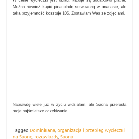
W cenie wycieczki jest obiad. Napoje są dodatkowo płatne.
Można również kupić pinacoladę serwowaną w ananasie, ale
taka przyjemność kosztuje 10$.
Zostawiam Was ze zdjęciami.
Naprawdę wiele już w życiu widziałam, ale Saona przerosła
moje najśmielsze oczekiwania.
Tagged
Dominikana
,
organizacja i przebieg wycieczki
na Saonę
,
rozgwiazdy
,
Saona