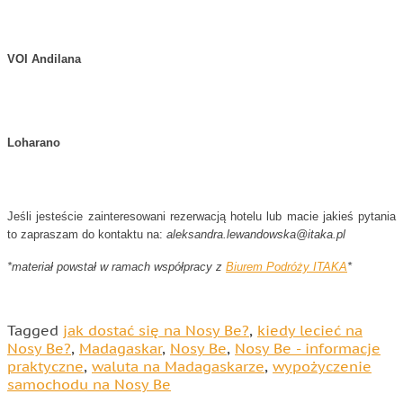
VOI Andilana
Loharano
Jeśli jesteście zainteresowani rezerwacją hotelu lub macie jakieś pytania
to zapraszam do kontaktu na:
aleksandra.lewandowska@itaka.pl
*materiał powstał w ramach współpracy z
Biurem Podróży ITAKA
*
Tagged
jak dostać się na Nosy Be?
,
kiedy lecieć na
Nosy Be?
,
Madagaskar
,
Nosy Be
,
Nosy Be - informacje
praktyczne
,
waluta na Madagaskarze
,
wypożyczenie
samochodu na Nosy Be