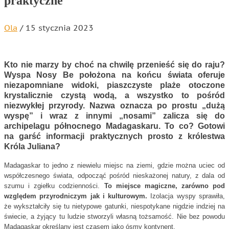
praktyczne
Ola
/
15 stycznia 2023
Kto nie marzy by choć na chwilę przenieść się do raju?
Wyspa Nosy Be położona na końcu świata oferuje
niezapomniane widoki, piaszczyste plaże otoczone
krystalicznie czystą wodą, a wszystko to pośród
niezwykłej przyrody. Nazwa oznacza po prostu „dużą
wyspę” i wraz z innymi „nosami” zalicza się do
archipelagu północnego Madagaskaru. To co? Gotowi
na garść informacji praktycznych prosto z królestwa
Króla Juliana?
Madagaskar to jedno z niewielu miejsc na ziemi, gdzie można uciec od
współczesnego świata, odpocząć pośród nieskażonej natury, z dala od
szumu i zgiełku codzienności.
To miejsce magiczne, zarówno pod
względem przyrodniczym jak i kulturowym.
Izolacja wyspy sprawiła,
że wykształciły się tu nietypowe gatunki, niespotykane nigdzie indziej na
świecie, a żyjący tu ludzie stworzyli własną tożsamość. Nie bez powodu
Madagaskar określany jest czasem jako ósmy kontynent.