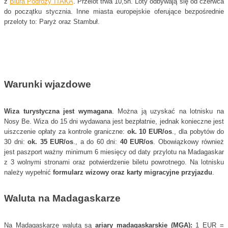
z
Biura Podróży ITAKA
. Przelot trwa 10,5h. Loty odbywają się od czerwca
do początku stycznia. Inne miasta europejskie oferujące bezpośrednie
przeloty to: Paryż oraz Stambuł.
Warunki wjazdowe
Wiza turystyczna jest wymagana
. Można ją uzyskać na lotnisku na
Nosy Be. Wiza do 15 dni wydawana jest bezpłatnie, jednak konieczne jest
uiszczenie opłaty za kontrole graniczne:
ok. 10 EUR/os
., dla pobytów do
30 dni:
ok. 35 EUR/os
., a do 60 dni:
40 EUR/os
. Obowiązkowy również
jest paszport ważny minimum 6 miesięcy od daty przylotu na Madagaskar
z 3 wolnymi stronami oraz potwierdzenie biletu powrotnego. Na lotnisku
należy wypełnić
formularz wizowy oraz karty migracyjne przyjazdu
.
Waluta na Madagaskarze
Na Madagaskarze walutą są
ariary madagaskarskie (MGA):
1 EUR =