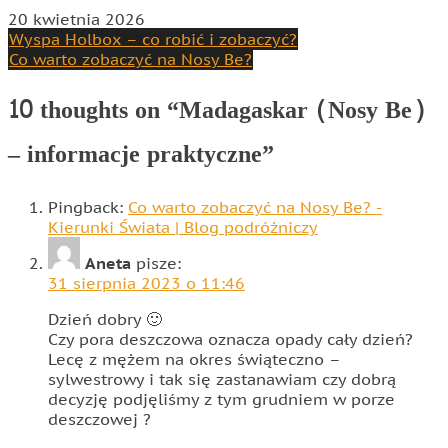
20 kwietnia 2026
Nawigacja
Wyspa Holbox – co robić i zobaczyć?
Co warto zobaczyć na Nosy Be?
wpisu
10 thoughts on “
Madagaskar (Nosy Be)
– informacje praktyczne
”
Pingback:
Co warto zobaczyć na Nosy Be? -
Kierunki Świata | Blog podróżniczy
Aneta
pisze:
31 sierpnia 2023 o 11:46
Dzień dobry 🙂
Czy pora deszczowa oznacza opady cały dzień?
Lecę z mężem na okres świąteczno –
sylwestrowy i tak się zastanawiam czy dobrą
decyzję podjęliśmy z tym grudniem w porze
deszczowej ?