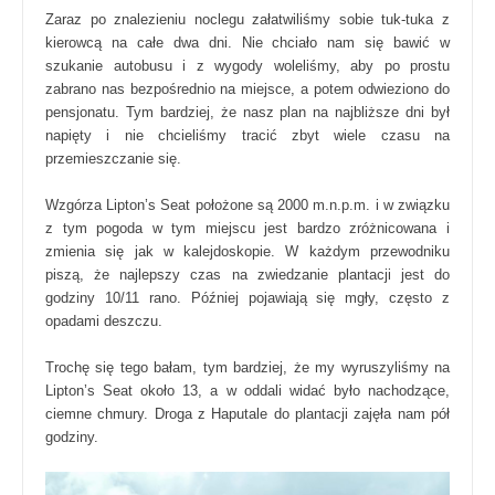
Zaraz po znalezieniu noclegu załatwiliśmy sobie tuk-tuka z
kierowcą na całe dwa dni. Nie chciało nam się bawić w
szukanie autobusu i z wygody woleliśmy, aby po prostu
zabrano nas bezpośrednio na miejsce, a potem odwieziono do
pensjonatu. Tym bardziej, że nasz plan na najbliższe dni był
napięty i nie chcieliśmy tracić zbyt wiele czasu na
przemieszczanie się.
Wzgórza Lipton’s Seat położone są 2000 m.n.p.m. i w związku
z tym pogoda w tym miejscu jest bardzo zróżnicowana i
zmienia się jak w kalejdoskopie. W każdym przewodniku
piszą, że najlepszy czas na zwiedzanie plantacji jest do
godziny 10/11 rano. Później pojawiają się mgły, często z
opadami deszczu.
Trochę się tego bałam, tym bardziej, że my wyruszyliśmy na
Lipton’s Seat około 13, a w oddali widać było nachodzące,
ciemne chmury. Droga z Haputale do plantacji zajęła nam pół
godziny.