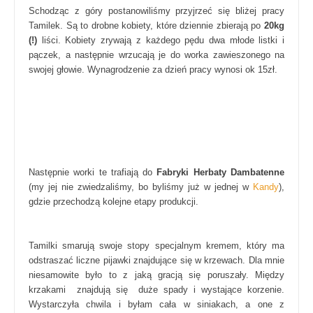
Schodząc z góry postanowiliśmy przyjrzeć się bliżej pracy
Tamilek. Są to drobne kobiety, które dziennie zbierają po
20kg
(!)
liści. Kobiety zrywają z każdego pędu dwa młode listki i
pączek, a następnie wrzucają je do worka zawieszonego na
swojej głowie. Wynagrodzenie za dzień pracy wynosi ok 15zł.
Następnie worki te trafiają do
Fabryki Herbaty Dambatenne
(my jej nie zwiedzaliśmy, bo byliśmy już w jednej w
Kandy
),
gdzie przechodzą kolejne etapy produkcji.
Tamilki smarują swoje stopy specjalnym kremem, który ma
odstraszać liczne pijawki znajdujące się w krzewach. Dla mnie
niesamowite było to z jaką gracją się poruszały. Między
krzakami znajdują się duże spady i wystające korzenie.
Wystarczyła chwila i byłam cała w siniakach, a one z