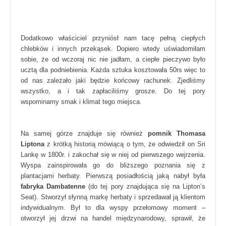
Dodatkowo właściciel przyniósł nam tacę pełną ciepłych
chlebków i innych przekąsek. Dopiero wtedy uświadomiłam
sobie, że od wczoraj nic nie jadłam, a ciepłe pieczywo było
ucztą dla podniebienia. Każda sztuka kosztowała 50rs więc to
od nas zależało jaki będzie końcowy rachunek. Zjedliśmy
wszystko, a i tak zapłaciliśmy grosze. Do tej pory
wspominamy smak i klimat tego miejsca.
Na samej górze znajduje się również
pomnik Thomasa
Liptona
z krótką historią mówiącą o tym, że odwiedził on Sri
Lankę w 1800r. i zakochał się w niej od pierwszego wejrzenia.
Wyspa zainspirowała go do bliższego poznania się z
plantacjami herbaty. Pierwszą posiadłością jaką nabył była
fabryka Dambatenne
(do tej pory znajdująca się na Lipton’s
Seat). Stworzył słynną markę herbaty i sprzedawał ją klientom
indywidualnym. Był to dla wyspy przełomowy moment –
otworzył jej drzwi na handel międzynarodowy, sprawił, że