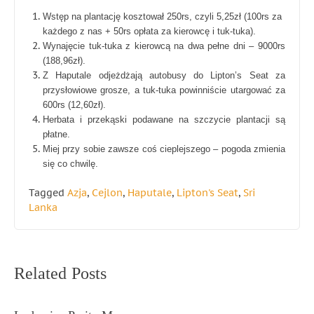
Wstęp na plantację kosztował 250rs, czyli 5,25zł (100rs za
każdego z nas + 50rs opłata za kierowcę i tuk-tuka).
Wynajęcie tuk-tuka z kierowcą na dwa pełne dni – 9000rs
(188,96zł).
Z Haputale odjeżdżają autobusy do Lipton’s Seat za
przysłowiowe grosze, a tuk-tuka powinniście utargować za
600rs (12,60zł).
Herbata i przekąski podawane na szczycie plantacji są
płatne.
Miej przy sobie zawsze coś cieplejszego – pogoda zmienia
się co chwilę.
Tagged
Azja
,
Cejlon
,
Haputale
,
Lipton's Seat
,
Sri
Lanka
Nawigacja
Related Posts
wpisu