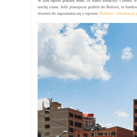
W tym wpisie pokażę Wam, co warto zobaczyć i zrobić w L
trochę czasu. Jeśli planujecie podróż do Boliwii, to bard
również do zapoznania się z wpisem:
Boliwia – informacje 