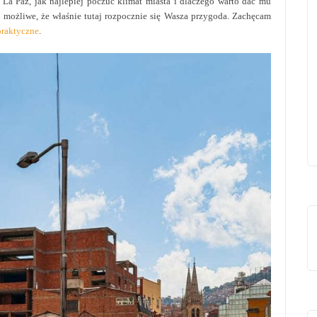
a Paz, jak najlepiej poczuć klimat miasta i dlaczego warto dać mu
zo możliwe, że właśnie tutaj rozpocznie się Wasza przygoda. Zachęcam
praktyczne
.