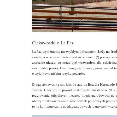
Ciekawostki o La Paz
La Paz wyróżnia się niezwykłym położeniem.
Leży na śred
świata,
a w samym mieście jest aż kilometr (!) przewyższ
znacznie niższa, co może być wyzwaniem dla odwiedza
ewentualne pożary, które mogą się pojawić, gasną niemal ta
o wyjątkowo niskim ryzyku pożarów.
Drugą ciekawostką jest fakt, że stadion
Estadio Hernando S
świecie. Choć jest to powód do dumy dla miasta to w 2007
rozgrywania oficjalnych meczów międzynarodowych na 
obawy o zdrowie zawodników. Jednak po licznych protestac
to na kontynuowanie międzynarodowych rozgrywek w sercu