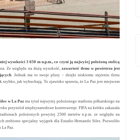
niej wysokości 3 650 m n.p.m., co czyni ją najwyżej położoną stolicą
enia. Ze względu na dużą wysokość,
zawartość tlenu w powietrzu jest
jących
. Jednak ma to swoje plusy – dzięki niskiemu stężeniu tlenu
k szybko, jak wybuchają. To zjawisko sprawia, że La Paz jest miejscem
iles w La Paz
ma tytuł najwyżej położonego stadionu piłkarskiego na
 roku przyniósł międzynarodowe kontrowersje. FIFA na krótko zakazała
stadionach położonych powyżej 2500 metrów n.p.m. ze względu na
h zrobiono specjalny wyjątek dla Estadio Hernando Siles. Pozwoliło
 La Paz.