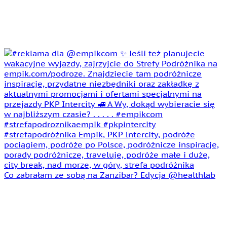
Co zabrałam ze sobą na Zanzibar? Edycja @healthlab