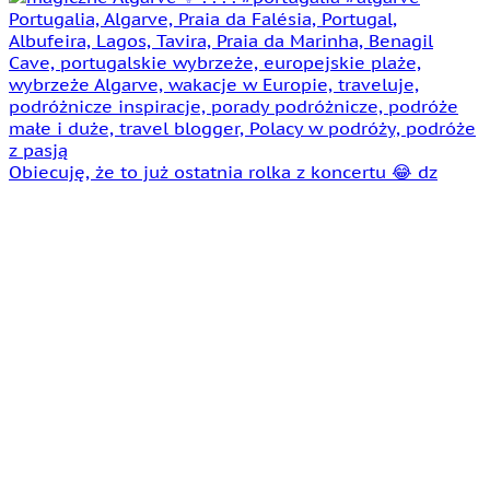
Obiecuję, że to już ostatnia rolka z koncertu 😂 dz