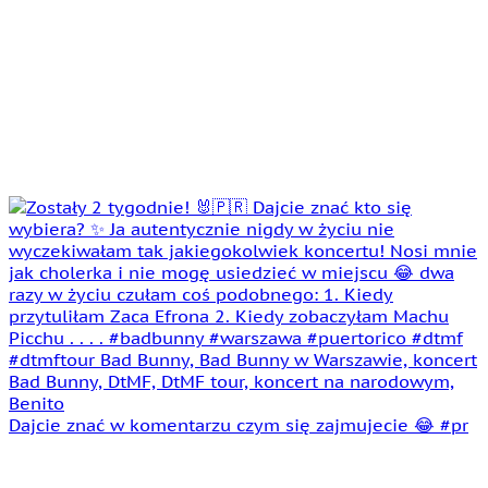
Dajcie znać w komentarzu czym się zajmujecie 😂 #pr