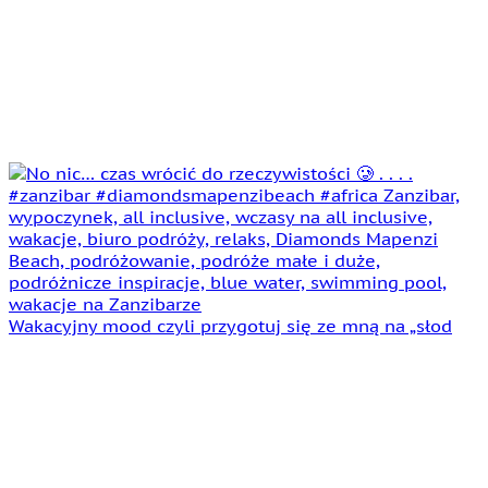
Wakacyjny mood czyli przygotuj się ze mną na „słod