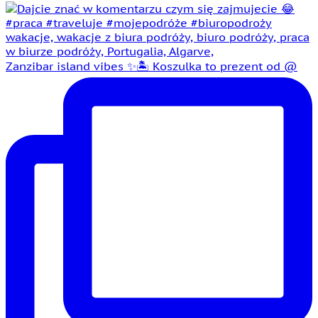
Zanzibar island vibes ✨🏝️ Koszulka to prezent od @