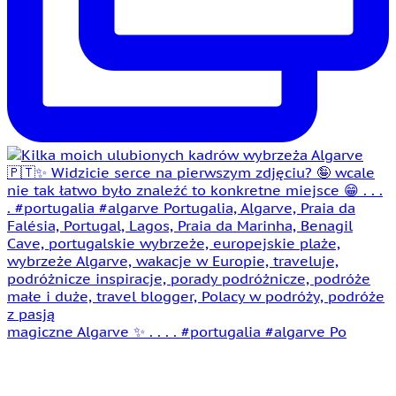
magiczne Algarve ✨ . . . . #portugalia #algarve Po