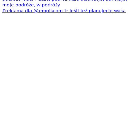
#reklama dla @empikcom ✨ Jeśli też planujecie waka