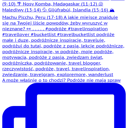
A może właśnie o to chodzi? Podróże nie mają spraw