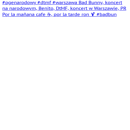
Por la mañana cafe ☕️, por la tarde ron 🍹 #badbun