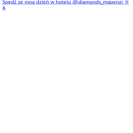
Spędź ze mną dzień w hotelu @diamonds_mapenzi 🌞
A