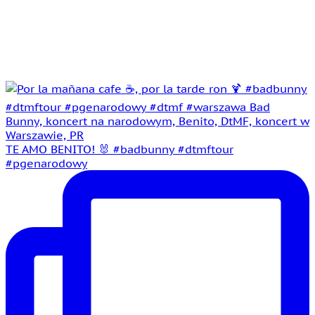
TE AMO BENITO! 🐰 #badbunny #dtmftour
#pgenarodowy