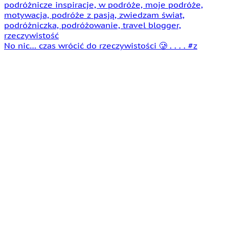
No nic… czas wrócić do rzeczywistości 🥲 . . . . #z