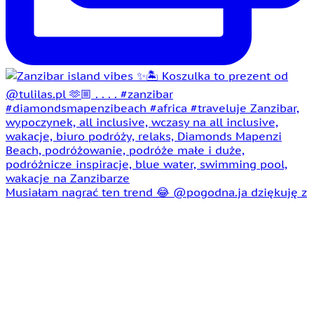
Musiałam nagrać ten trend 😂 @pogodna.ja dziękuję z