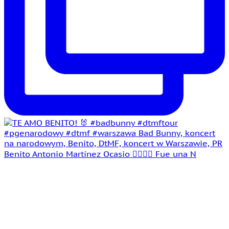
Benito Antonio Martínez Ocasio 🤵‍♂️👰‍♀️ Fue una N