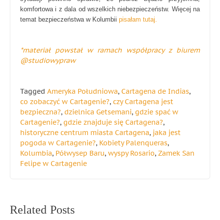
komfortowa i z dala od wszelkich niebezpieczeństw. Więcej na
temat bezpieczeństwa w Kolumbii
pisałam tutaj.
*materiał powstał w ramach współpracy z biurem
@studiowypraw
Tagged
Ameryka Południowa
,
Cartagena de Indias
,
co zobaczyć w Cartagenie?
,
czy Cartagena jest
bezpieczna?
,
dzielnica Getsemani
,
gdzie spać w
Cartagenie?
,
gdzie znajduje się Cartagena?
,
historyczne centrum miasta Cartagena
,
jaka jest
pogoda w Cartagenie?
,
Kobiety Palenqueras
,
Kolumbia
,
Półwysep Baru
,
wyspy Rosario
,
Zamek San
Felipe w Cartagenie
Nawigacja
Related Posts