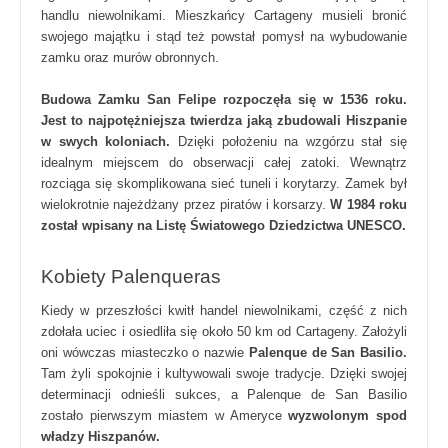
handlu niewolnikami. Mieszkańcy Cartageny musieli bronić
swojego majątku i stąd też powstał pomysł na wybudowanie
zamku oraz murów obronnych.
Budowa Zamku San Felipe rozpoczęła się w 1536 roku.
Jest to najpotężniejsza twierdza jaką zbudowali Hiszpanie
w swych koloniach.
Dzięki położeniu na wzgórzu stał się
idealnym miejscem do obserwacji całej zatoki. Wewnątrz
rozciąga się skomplikowana sieć tuneli i korytarzy. Zamek był
wielokrotnie najeżdżany przez piratów i korsarzy.
W 1984 roku
został wpisany na Listę Światowego Dziedzictwa UNESCO.
Kobiety Palenqueras
Kiedy w przeszłości kwitł handel niewolnikami, część z nich
zdołała uciec i osiedliła się około 50 km od Cartageny. Założyli
oni wówczas miasteczko o nazwie
Palenque de San Basilio.
Tam żyli spokojnie i kultywowali swoje tradycje. Dzięki swojej
determinacji odnieśli sukces, a Palenque de San Basilio
zostało pierwszym miastem w Ameryce
wyzwolonym spod
władzy Hiszpanów.