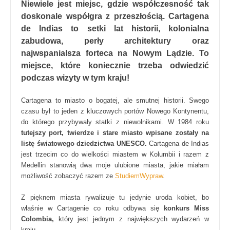
Niewiele jest miejsc, gdzie współczesność tak
doskonale współgra z przeszłością. Cartagena
de Indias to setki lat historii, kolonialna
zabudowa, perły architektury oraz
najwspanialsza forteca na Nowym Lądzie. To
miejsce, które koniecznie trzeba odwiedzić
podczas wizyty w tym kraju!
Cartagena to miasto o bogatej, ale smutnej historii. Swego
czasu był to jeden z kluczowych portów Nowego Kontynentu,
do którego przybywały statki z niewolnikami. W 1984 roku
tutejszy port, twierdze i stare miasto wpisane zostały na
listę światowego dziedzictwa UNESCO.
Cartagena de Indias
jest trzecim co do wielkości miastem w Kolumbii i razem z
Medellin stanowią dwa moje ulubione miasta, jakie miałam
możliwość zobaczyć razem ze
StudiemWypraw
.
Z pięknem miasta rywalizuje tu jedynie uroda kobiet, bo
właśnie w Cartagenie co roku odbywa się
konkurs Miss
Colombia,
który jest jednym z największych wydarzeń w
kraju.