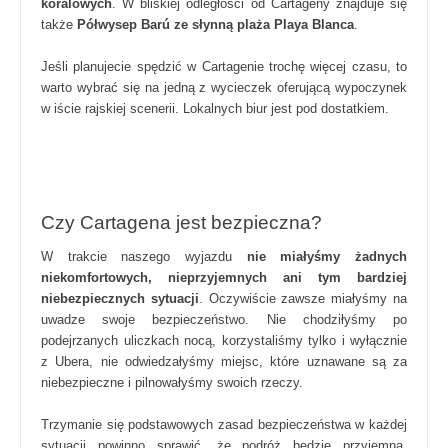
koralowych
. W bliskiej odległości od Cartageny znajduje się
także
Półwysep Barú ze słynną plaża Playa Blanca
.
Jeśli planujecie spędzić w Cartagenie trochę więcej czasu, to
warto wybrać się na jedną z wycieczek oferującą wypoczynek
w iście rajskiej scenerii. Lokalnych biur jest pod dostatkiem.
Czy Cartagena jest bezpieczna?
W trakcie naszego wyjazdu
nie miałyśmy żadnych
niekomfortowych, nieprzyjemnych ani tym bardziej
niebezpiecznych sytuacji
. Oczywiście zawsze miałyśmy na
uwadze swoje bezpieczeństwo. Nie chodziłyśmy po
podejrzanych uliczkach nocą, korzystaliśmy tylko i wyłącznie
z Ubera, nie odwiedzałyśmy miejsc, które uznawane są za
niebezpieczne i pilnowałyśmy swoich rzeczy.
Trzymanie się podstawowych zasad bezpieczeństwa w każdej
sytuacji powinno sprawić, że podróż będzie przyjemna,