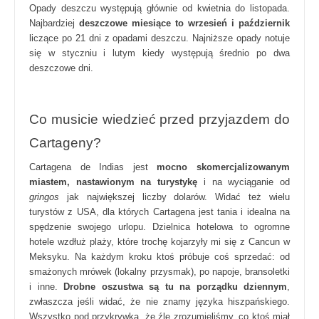
Opady deszczu występują głównie od kwietnia do listopada.
Najbardziej
deszczowe miesiące to wrzesień i październik
liczące po 21 dni z opadami deszczu. Najniższe opady notuje
się w styczniu i lutym kiedy występują średnio po dwa
deszczowe dni.
Co musicie wiedzieć przed przyjazdem do
Cartageny?
Cartagena de Indias jest
mocno skomercjalizowanym
miastem, nastawionym na turystykę
i na wyciąganie od
gringos
jak największej liczby dolarów. Widać też wielu
turystów z USA, dla których Cartagena jest tania i idealna na
spędzenie swojego urlopu. Dzielnica hotelowa to ogromne
hotele wzdłuż plaży, które trochę kojarzyły mi się z Cancun w
Meksyku. Na każdym kroku ktoś próbuje coś sprzedać: od
smażonych mrówek (lokalny przysmak), po napoje, bransoletki
i inne.
Drobne oszustwa są tu na porządku dziennym
,
zwłaszcza jeśli widać, że nie znamy języka hiszpańskiego.
Wszystko pod przykrywką, że źle zrozumieliśmy, co ktoś miał