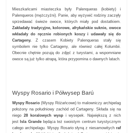
Mieszkańcami miasteczka były Palenqueras (kobiety) i
Palenqueros (mężczyźni). Panie, aby wyżywić rodziny zaczęły
sprzedawać świeże owoce, których miały pod dostatkiem.
Zakładały tradycyjne, kolorowe, afrykańskie suknie, owoce
wkładały do ręcznie robionych koszy i udawały się do
Cartageny.
Z czasem Kobiety Palenqueras stały się
symbolem nie tylko Cartageny, ale również całej Kolumbii.
Obecnie chętnie pozują do zdjęć z turystami, a wspomniane
owoce są już tylko atrapą, która przypomina o dawnych latach.
Wyspy Rosario i Półwysep Barú
Wyspy Rosario
(Wyspy Różańcowe) to malowniczy archipelag
położony na południowy zachód od Cartageny. Składa się na
niego
28 koralowych wysp
i wysepek. Największą z nich
jest
Isla Grande
będąca też swoistym centrum turystycznym
całego archipelagu. Wyspy Rosario słyną z niesamowitych
raf