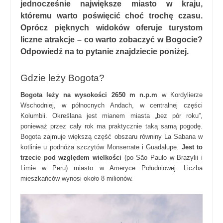
jednocześnie największe miasto w kraju,
któremu warto poświęcić choć trochę czasu.
Oprócz pięknych widoków oferuje turystom
liczne atrakcje – co warto zobaczyć w Bogocie?
Odpowiedź na to pytanie znajdziecie poniżej.
Gdzie leży Bogota?
Bogota leży na wysokości 2650 m n.p.m
w Kordylierze
Wschodniej, w północnych Andach, w centralnej części
Kolumbii. Określana jest mianem miasta „bez pór roku”,
ponieważ przez cały rok ma praktycznie taką samą pogodę.
Bogota zajmuje większą część obszaru równiny La Sabana w
kotlinie u podnóża szczytów Monserrate i Guadalupe.
Jest to
trzecie pod względem wielkości
(po São Paulo w Brazylii i
Limie w Peru) miasto w Ameryce Południowej. Liczba
mieszkańców wynosi około 8 milionów.