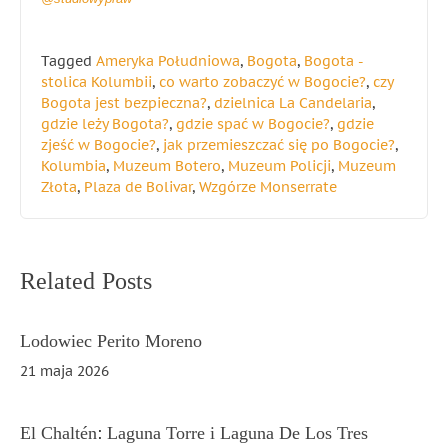
Tagged
Ameryka Południowa
,
Bogota
,
Bogota -
stolica Kolumbii
,
co warto zobaczyć w Bogocie?
,
czy
Bogota jest bezpieczna?
,
dzielnica La Candelaria
,
gdzie leży Bogota?
,
gdzie spać w Bogocie?
,
gdzie
zjeść w Bogocie?
,
jak przemieszczać się po Bogocie?
,
Kolumbia
,
Muzeum Botero
,
Muzeum Policji
,
Muzeum
Złota
,
Plaza de Bolivar
,
Wzgórze Monserrate
Nawigacja
Related Posts
wpisu
Lodowiec Perito Moreno
21 maja 2026
El Chaltén: Laguna Torre i Laguna De Los Tres