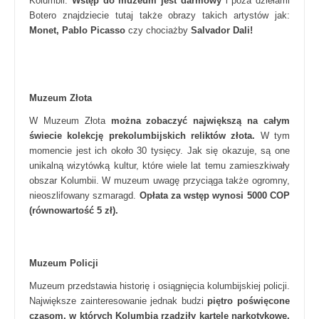
Kolumbii.
Wstęp do muzeum jest darmowy
i poza dziełami
Botero znajdziecie tutaj także obrazy takich artystów jak:
Monet, Pablo Picasso
czy chociażby
Salvador Dali!
Muzeum Złota
W Muzeum Złota
można zobaczyć największą na całym
świecie kolekcję prekolumbijskich reliktów złota.
W tym
momencie jest ich około 30 tysięcy. Jak się okazuje, są one
unikalną wizytówką kultur, które wiele lat temu zamieszkiwały
obszar Kolumbii. W muzeum uwagę przyciąga także ogromny,
nieoszlifowany szmaragd.
Opłata za wstęp wynosi 5000 COP
(równowartość 5 zł).
Muzeum Policji
Muzeum przedstawia historię i osiągnięcia kolumbijskiej policji.
Największe zainteresowanie jednak budzi
piętro poświęcone
czasom, w których Kolumbią rządziły kartele narkotykowe,