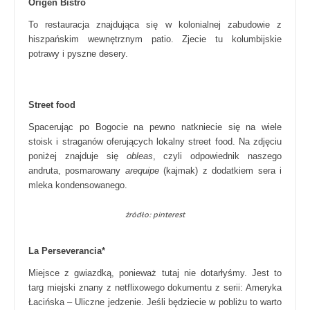
Origen Bistro
To restauracja znajdująca się w kolonialnej zabudowie z
hiszpańskim wewnętrznym patio. Zjecie tu kolumbijskie
potrawy i pyszne desery.
Street food
Spacerując po Bogocie na pewno natkniecie się na wiele
stoisk i straganów oferujących lokalny street food. Na zdjęciu
poniżej znajduje się
obleas
, czyli odpowiednik naszego
andruta, posmarowany
arequipe
(kajmak) z dodatkiem sera i
mleka kondensowanego.
źródło: pinterest
La Perseverancia*
Miejsce z gwiazdką, ponieważ tutaj nie dotarłyśmy. Jest to
targ miejski znany z netflixowego dokumentu z serii: Ameryka
Łacińska – Uliczne jedzenie. Jeśli będziecie w pobliżu to warto