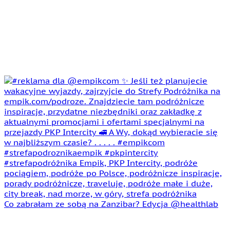
Co zabrałam ze sobą na Zanzibar? Edycja @healthlab