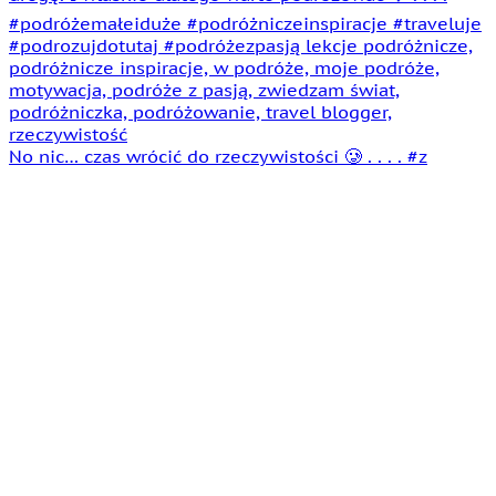
No nic… czas wrócić do rzeczywistości 🥲 . . . . #z