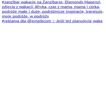
#reklama dla @empikcom ✨ Jeśli też planujecie waka