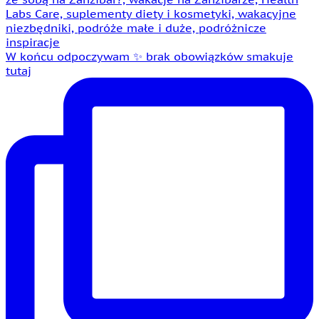
W końcu odpoczywam ✨ brak obowiązków smakuje
tutaj