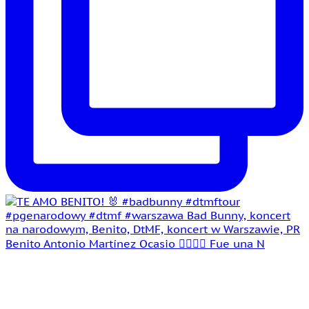
Benito Antonio Martínez Ocasio 🤵‍♂️👰‍♀️ Fue una N