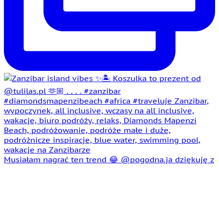
Musiałam nagrać ten trend 😂 @pogodna.ja dziękuję z