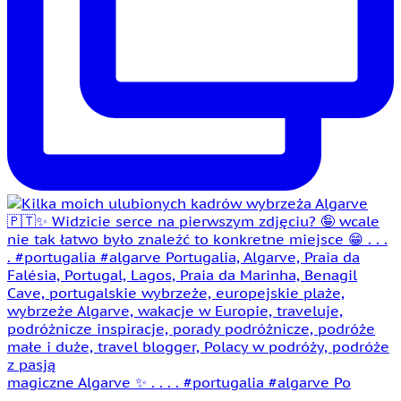
magiczne Algarve ✨ . . . . #portugalia #algarve Po