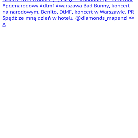
Spędź ze mną dzień w hotelu @diamonds_mapenzi 🌞
A