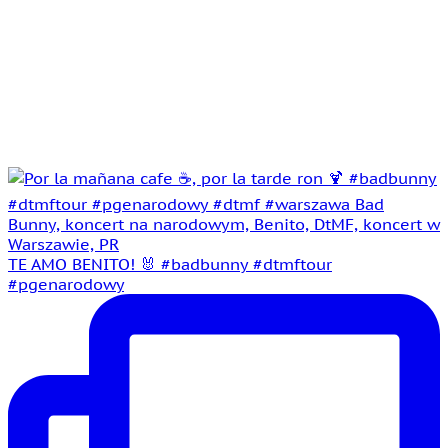
TE AMO BENITO! 🐰 #badbunny #dtmftour
#pgenarodowy