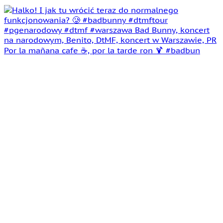
Por la mañana cafe ☕️, por la tarde ron 🍹 #badbun