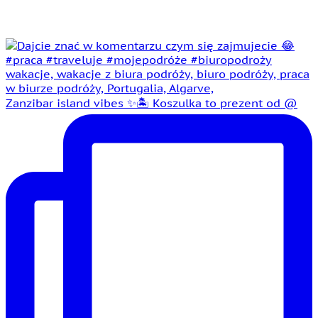
Zanzibar island vibes ✨🏝️ Koszulka to prezent od @