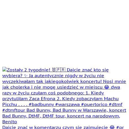
Dajcie znać w komentarzu czym się zajmujecie 😂 #pr