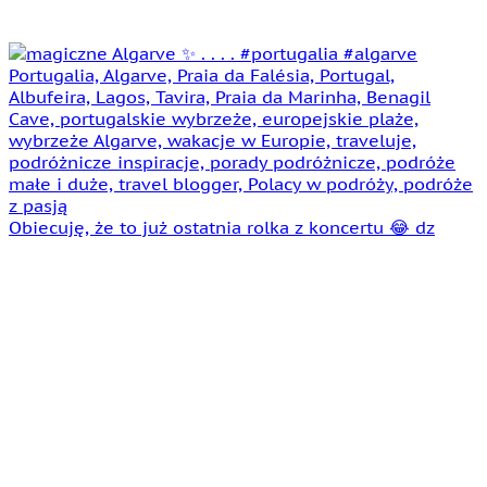
Obiecuję, że to już ostatnia rolka z koncertu 😂 dz