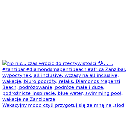
Wakacyjny mood czyli przygotuj się ze mną na „słod