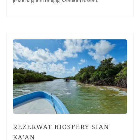
je kochają inni omijają szerokim łukiem.
REZERWAT BIOSFERY SIAN
KA’AN