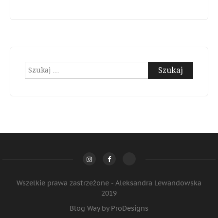
Szukaj:
Wszelkie prawa zastrzeżone - Aleksandra Lewandowska
2019
Blog Way by
ProDesigns