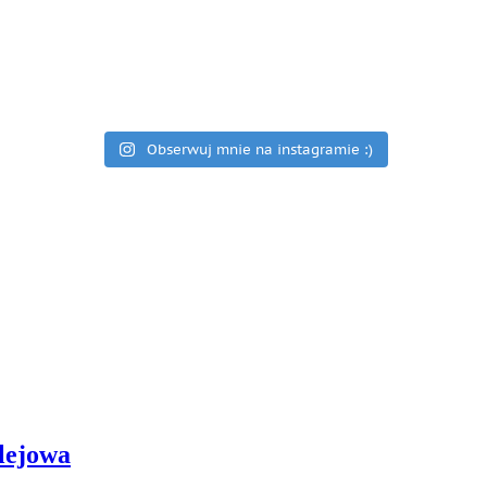
Obserwuj mnie na instagramie :)
olejowa