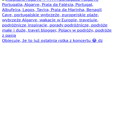
Obiecuję, że to już ostatnia rolka z koncertu 😂 dz