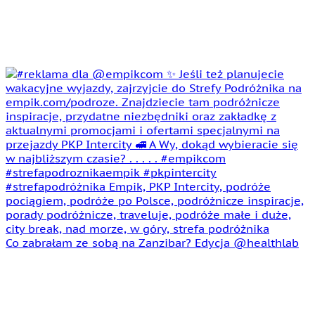
Co zabrałam ze sobą na Zanzibar? Edycja @healthlab