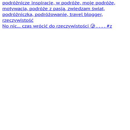
No nic… czas wrócić do rzeczywistości 🥲 . . . . #z