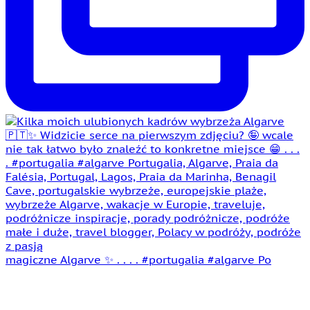
magiczne Algarve ✨ . . . . #portugalia #algarve Po