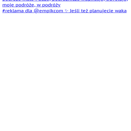
#reklama dla @empikcom ✨ Jeśli też planujecie waka