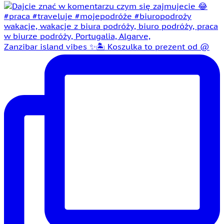
Zanzibar island vibes ✨🏝️ Koszulka to prezent od @