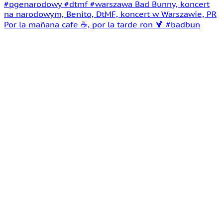
Por la mañana cafe ☕️, por la tarde ron 🍹 #badbun