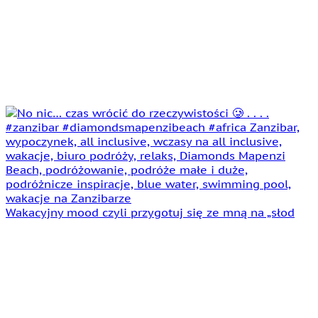
Wakacyjny mood czyli przygotuj się ze mną na „słod