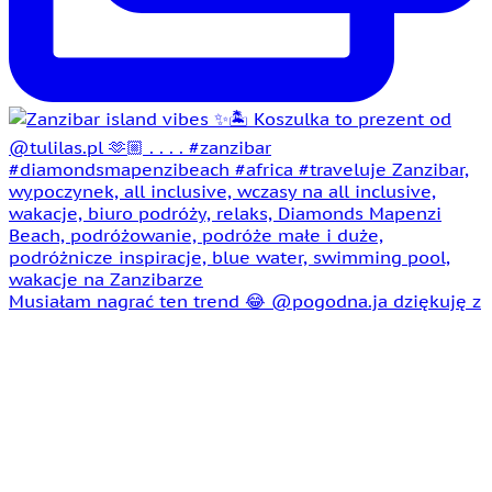
Musiałam nagrać ten trend 😂 @pogodna.ja dziękuję z