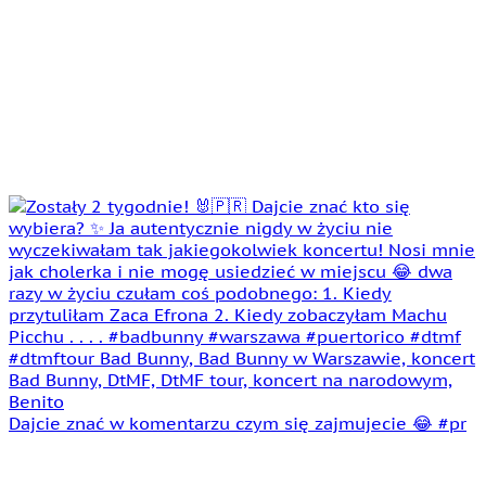
Dajcie znać w komentarzu czym się zajmujecie 😂 #pr