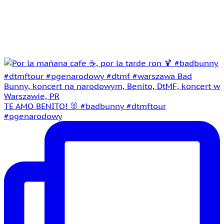
TE AMO BENITO! 🐰 #badbunny #dtmftour
#pgenarodowy