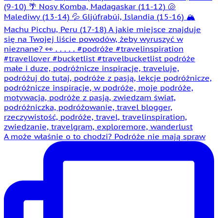
A może właśnie o to chodzi? Podróże nie mają spraw