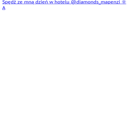
Spędź ze mną dzień w hotelu @diamonds_mapenzi 🌞
A