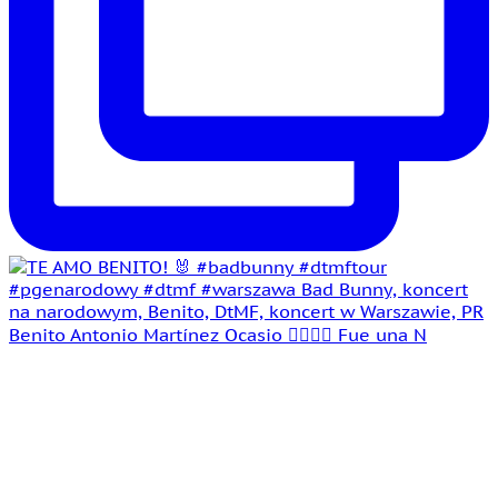
Benito Antonio Martínez Ocasio 🤵‍♂️👰‍♀️ Fue una N