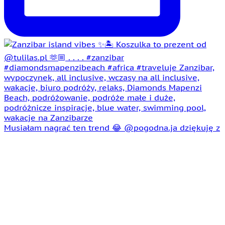
Musiałam nagrać ten trend 😂 @pogodna.ja dziękuję z