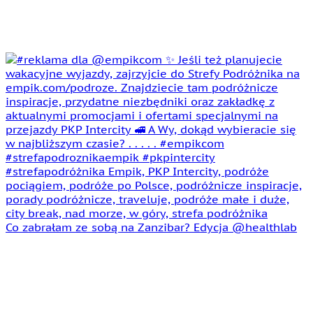
Co zabrałam ze sobą na Zanzibar? Edycja @healthlab