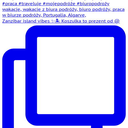
Zanzibar island vibes ✨🏝️ Koszulka to prezent od @