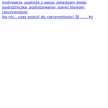
No nic… czas wrócić do rzeczywistości 🥲 . . . . #z