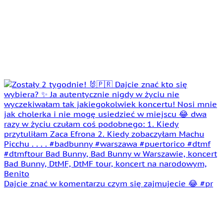
Dajcie znać w komentarzu czym się zajmujecie 😂 #pr