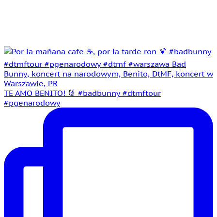
TE AMO BENITO! 🐰 #badbunny #dtmftour
#pgenarodowy