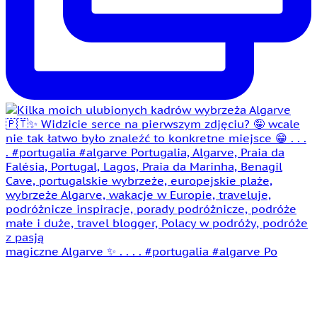
magiczne Algarve ✨ . . . . #portugalia #algarve Po