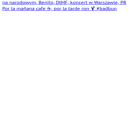
Por la mañana cafe ☕️, por la tarde ron 🍹 #badbun