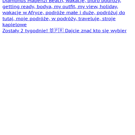
Zostały 2 tygodnie! 🐰🇵🇷 Dajcie znać kto się wybier