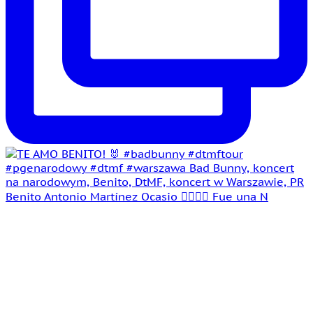
Benito Antonio Martínez Ocasio 🤵‍♂️👰‍♀️ Fue una N