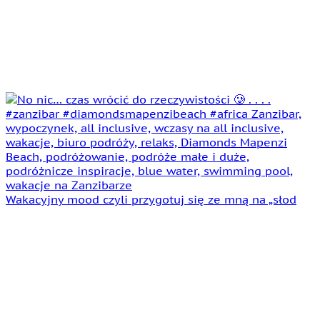
Wakacyjny mood czyli przygotuj się ze mną na „słod