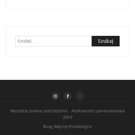
Szukaj:
Wszelkie prawa zastrzeżone - Aleksandra Lewandowska
2019
Blog Way by
ProDesigns