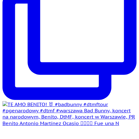
Benito Antonio Martínez Ocasio 🤵‍♂️👰‍♀️ Fue una N