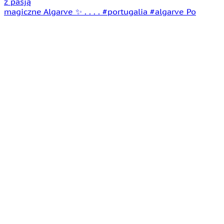
magiczne Algarve ✨ . . . . #portugalia #algarve Po