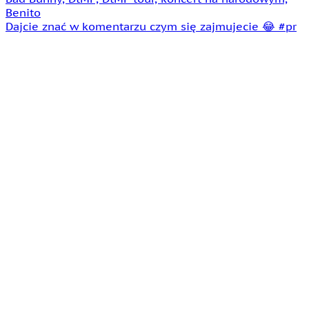
Dajcie znać w komentarzu czym się zajmujecie 😂 #pr