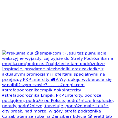
Co zabrałam ze sobą na Zanzibar? Edycja @healthlab