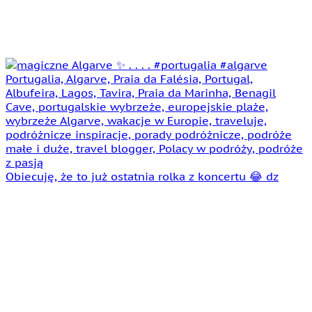
Obiecuję, że to już ostatnia rolka z koncertu 😂 dz