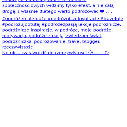
No nic… czas wrócić do rzeczywistości 🥲 . . . . #z