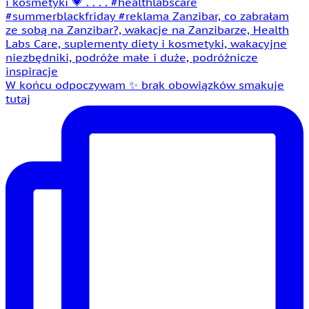
W końcu odpoczywam ✨ brak obowiązków smakuje
tutaj