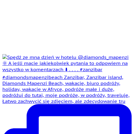
Łatwo zachwycić się zdjęciem, ale zdecydowanie tru