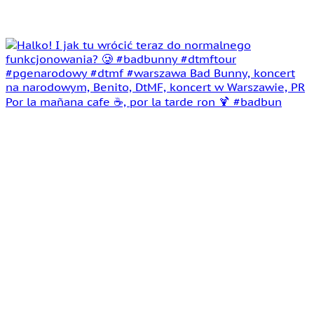
Por la mañana cafe ☕️, por la tarde ron 🍹 #badbun