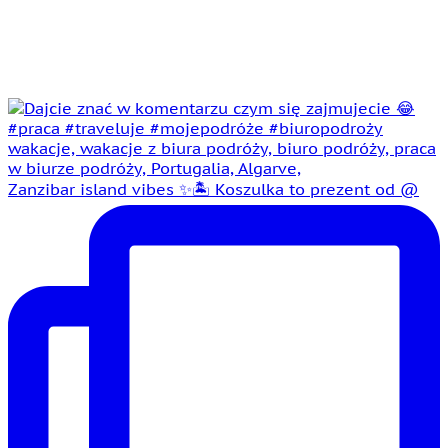
Zanzibar island vibes ✨🏝️ Koszulka to prezent od @