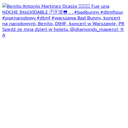
Spędź ze mną dzień w hotelu @diamonds_mapenzi 🌞
A