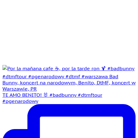
TE AMO BENITO! 🐰 #badbunny #dtmftour
#pgenarodowy