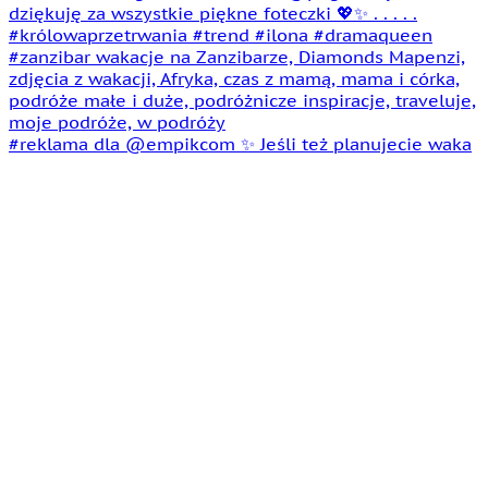
#reklama dla @empikcom ✨ Jeśli też planujecie waka