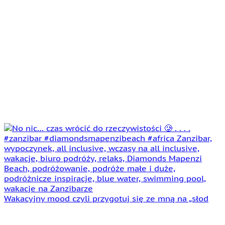
Wakacyjny mood czyli przygotuj się ze mną na „słod