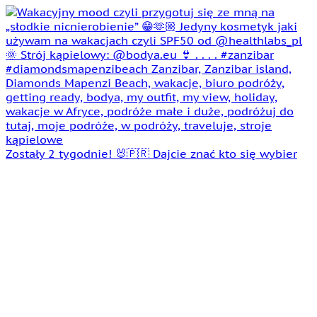
Zostały 2 tygodnie! 🐰🇵🇷 Dajcie znać kto się wybier