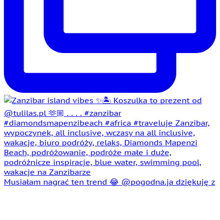
Musiałam nagrać ten trend 😂 @pogodna.ja dziękuję z