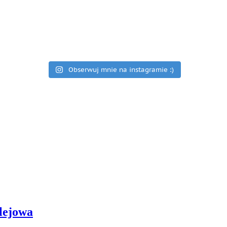
Obserwuj mnie na instagramie :)
olejowa