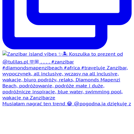
Musiałam nagrać ten trend 😂 @pogodna.ja dziękuję z