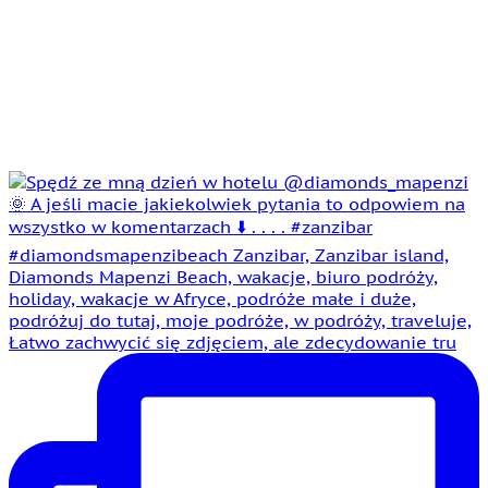
Łatwo zachwycić się zdjęciem, ale zdecydowanie tru