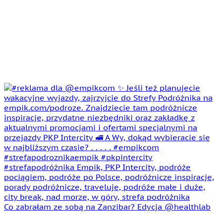
Co zabrałam ze sobą na Zanzibar? Edycja @healthlab