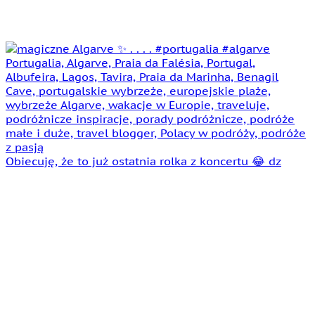
Obiecuję, że to już ostatnia rolka z koncertu 😂 dz