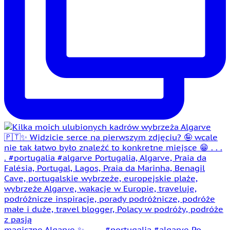
magiczne Algarve ✨ . . . . #portugalia #algarve Po