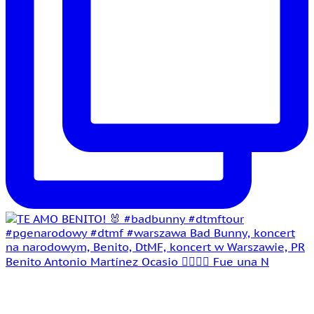
Benito Antonio Martínez Ocasio 🤵‍♂️👰‍♀️ Fue una N