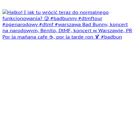
Por la mañana cafe ☕️, por la tarde ron 🍹 #badbun