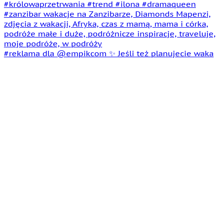
#reklama dla @empikcom ✨ Jeśli też planujecie waka