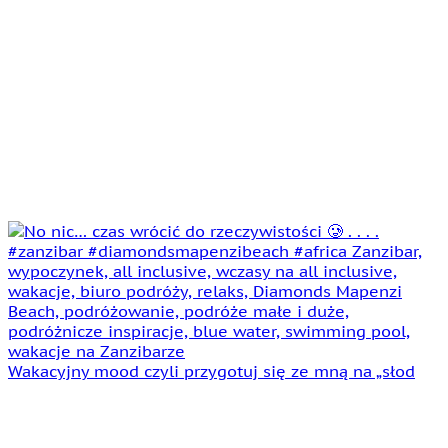
Wakacyjny mood czyli przygotuj się ze mną na „słod