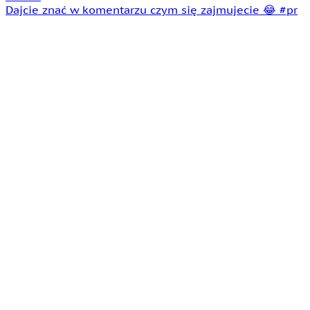
Dajcie znać w komentarzu czym się zajmujecie 😂 #pr