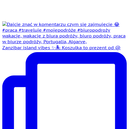
Zanzibar island vibes ✨🏝️ Koszulka to prezent od @