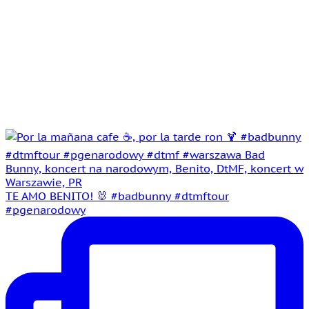
TE AMO BENITO! 🐰 #badbunny #dtmftour
#pgenarodowy