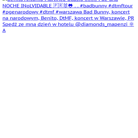
Spędź ze mną dzień w hotelu @diamonds_mapenzi 🌞
A