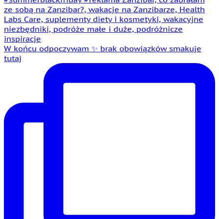
W końcu odpoczywam ✨ brak obowiązków smakuje
tutaj