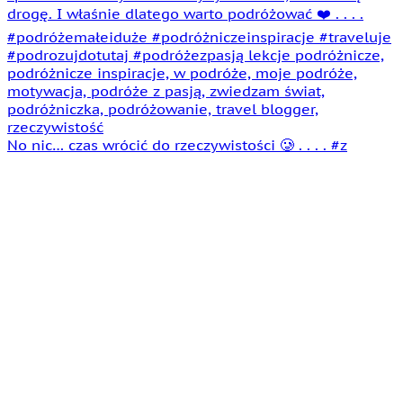
No nic… czas wrócić do rzeczywistości 🥲 . . . . #z