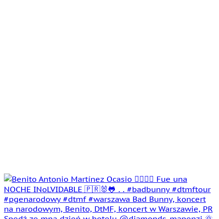
Spędź ze mną dzień w hotelu @diamonds_mapenzi 🌞