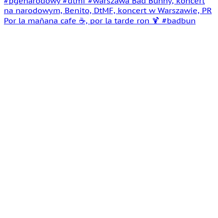
Por la mañana cafe ☕️, por la tarde ron 🍹 #badbun