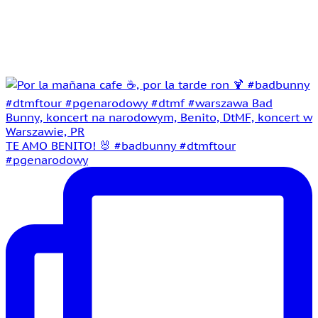
TE AMO BENITO! 🐰 #badbunny #dtmftour
#pgenarodowy