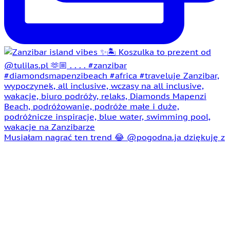
Musiałam nagrać ten trend 😂 @pogodna.ja dziękuję z