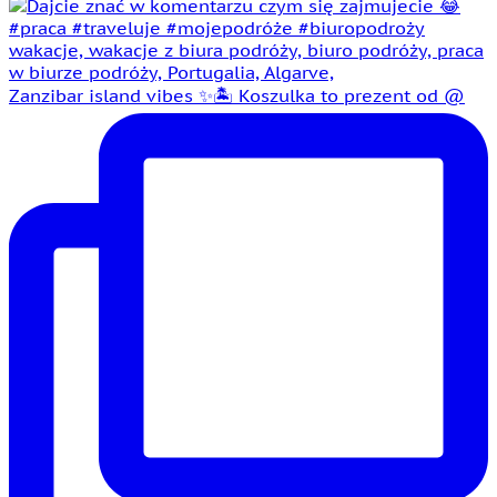
Zanzibar island vibes ✨🏝️ Koszulka to prezent od @