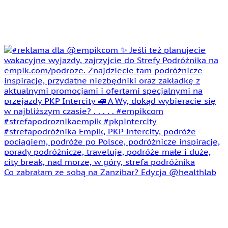
Co zabrałam ze sobą na Zanzibar? Edycja @healthlab