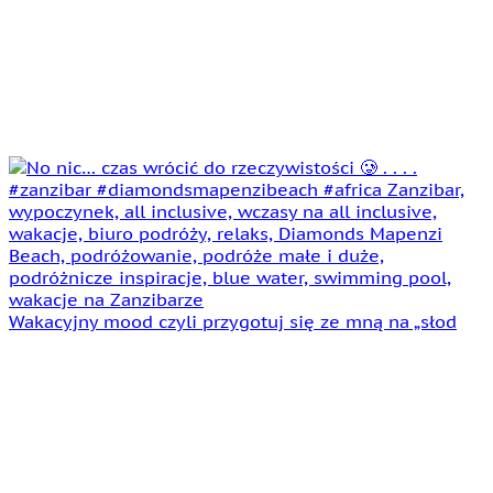
Wakacyjny mood czyli przygotuj się ze mną na „słod