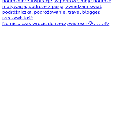
No nic… czas wrócić do rzeczywistości 🥲 . . . . #z