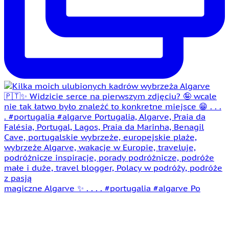
magiczne Algarve ✨ . . . . #portugalia #algarve Po