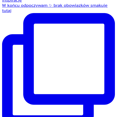
W końcu odpoczywam ✨ brak obowiązków smakuje
tutaj