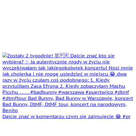
Dajcie znać w komentarzu czym się zajmujecie 😂 #pr