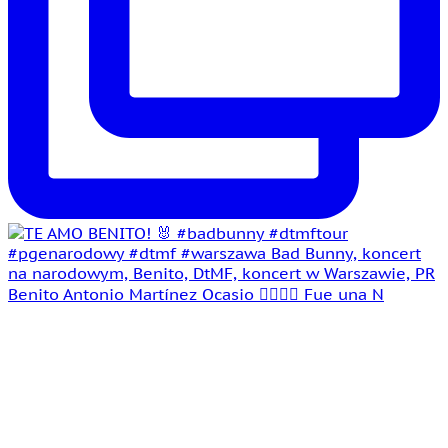
Benito Antonio Martínez Ocasio 🤵‍♂️👰‍♀️ Fue una N