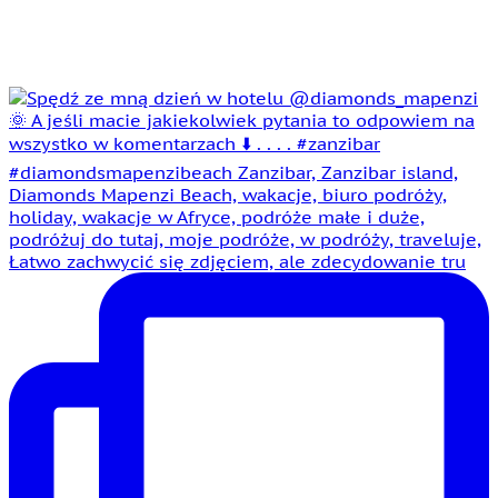
Łatwo zachwycić się zdjęciem, ale zdecydowanie tru