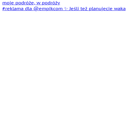
#reklama dla @empikcom ✨ Jeśli też planujecie waka